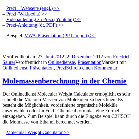
–
Prezi – Webseite (engl.) >>
–
Prezi (Wikipedia) >>
–
Videoanleitung zu Prezi (Youtube) >>
–
Prezi-Anleitung (dt, PDF) >>
– Beispiel:
VWA-Präsentation (PPT-Import) >>
Veröffentlicht am
23. Juni 2012
22. Dezember 2012
von
Friedrich
Saurer
Veröffentlicht in
Onlinedienste
,
Präsentation
Markiert mit
Onlinedienst
,
Präsentation
,
Prezi
Schreib einen Kommentar
Molemassenberechnung in der Chemie
Der Onlinedienst Molecular Weight Calculator ermöglicht es sehr
schnell die Molaren Massen von Molekülen zu berechnen. Es
besteht die Möglichkeit, vordefinierte organische Moleküle
auszuwählen oder im Feld „Chemical formula“ eine Formel
einzugeben. Zum Beispiel kann durch die Eingabe von C2H5OH
die Molmasse von Ethanol berechnet werden.
–
Molecular Weight Calculator >>