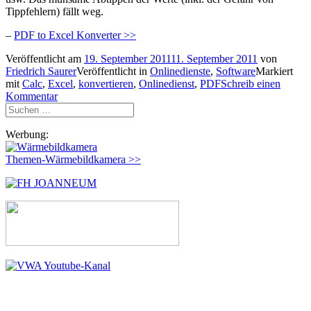
Tippfehlern) fällt weg.
–
PDF to Excel Konverter >>
Veröffentlicht am
19. September 2011
11. September 2011
von
Friedrich Saurer
Veröffentlicht in
Onlinedienste
,
Software
Markiert
mit
Calc
,
Excel
,
konvertieren
,
Onlinedienst
,
PDF
Schreib einen
Kommentar
Suchen
nach:
Werbung:
Themen-Wärmebildkamera >>