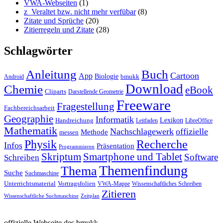
VWA-Webseiten
(1)
z_Veraltet bzw. nicht mehr verfübar
(8)
Zitate und Sprüche
(20)
Zitierregeln und Zitate
(28)
Schlagwörter
Anleitung
Buch
Cartoon
App
Biologie
bmukk
Android
Download
Chemie
eBook
Cliparts
Darstellende Geometrie
Freeware
Fragestellung
Fachbereichsarbeit
Geographie
Informatik
Lexikon
Handreichung
Leitfaden
LibreOffice
Mathematik
Nachschlagewerk
offizielle
Methode
messen
Physik
Recherche
Infos
Präsentation
Programmieren
Skriptum
Smartphone und Tablet
Software
Schreiben
Themenfindung
Thema
Suche
Suchmaschine
Unterrichtsmaterial
Vortragsfolien
VWA-Mappe
Wissenschaftliches Schreiben
Zitieren
Wissenschaftliche Suchmaschine
Zeitplan
offizielle Webseite des bmukk