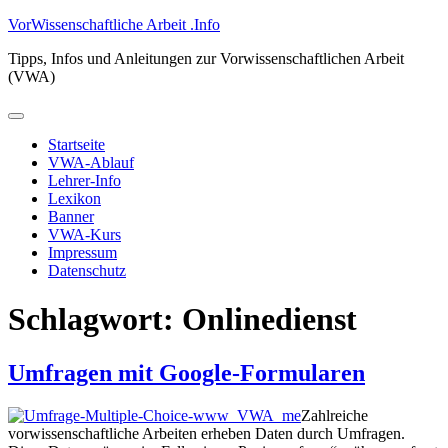
Zum
VorWissenschaftliche Arbeit .Info
Inhalt
Tipps, Infos und Anleitungen zur Vorwissenschaftlichen Arbeit
springen
(VWA)
Primäres
Menü
Startseite
VWA-Ablauf
Lehrer-Info
Lexikon
Banner
VWA-Kurs
Impressum
Datenschutz
Schlagwort:
Onlinedienst
Umfragen mit Google-Formularen
Zahlreiche
vorwissenschaftliche Arbeiten erheben Daten durch Umfragen.