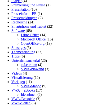
Plagiat
(4)
Prämierung und Preise
(1)
Präsentation
(10)
Presseinfos – PR
(1)
Pressemeldungen
(2)
Recherche
(24)
Smartphone und Tablet
(22)
Software
(68)
Libre Office
(14)
Microsoft Office
(16)
OpenOffice.org
(13)
Sonstiges
(8)
Themenfindung
(57)
Tipps
(6)
Unterrichtsmaterial
(26)
e-Learning
(4)
VWA-Pinwand
(3)
Videos
(4)
Visualisierung
(15)
Vorlagen
(11)
VWA-Mappe
(9)
VWA – eBooks
(17)
Ideenbuch
(2)
VWA-Beispiele
(3)
VWA-Seiten
(5)