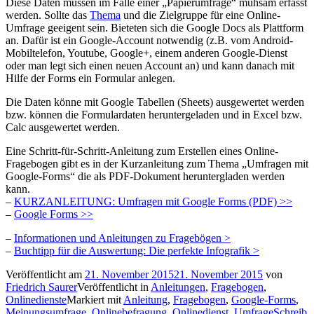
Diese Daten müssen im Falle einer „Papierumfrage“ mühsam erfasst
werden. Sollte das
Thema
und die Zielgruppe für eine Online-
Umfrage geeigent sein. Bieteten sich die Google Docs als Plattform
an. Dafür ist ein Google-Account notwendig (z.B. vom Android-
Mobiltelefon, Youtube, Google+, einem anderen Google-Dienst
oder man legt sich einen neuen Account an) und kann danach mit
Hilfe der Forms ein Formular anlegen.
Die Daten könne mit Google Tabellen (Sheets) ausgewertet werden
bzw. können die Formulardaten heruntergeladen und in Excel bzw.
Calc ausgewertet werden.
Eine Schritt-für-Schritt-Anleitung zum Erstellen eines Online-
Fragebogen gibt es in der Kurzanleitung zum Thema „Umfragen mit
Google-Forms“ die als PDF-Dokument heruntergladen werden
kann.
–
KURZANLEITUNG: Umfragen mit Google Forms (PDF) >>
–
Google Forms >>
–
Informationen und Anleitungen zu Fragebögen >
–
Buchtipp für die Auswertung: Die perfekte Infografik >
Veröffentlicht am
21. November 2015
21. November 2015
von
Friedrich Saurer
Veröffentlicht in
Anleitungen
,
Fragebogen
,
Onlinedienste
Markiert mit
Anleitung
,
Fragebogen
,
Google-Forms
,
Meinungsumfrage
,
Onlinebefragung
,
Onlinedienst
,
Umfrage
Schreib