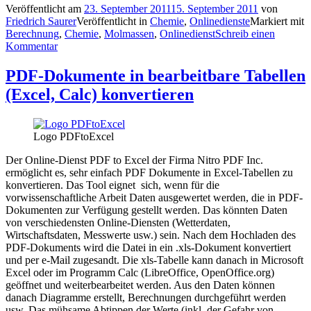
Veröffentlicht am
23. September 2011
15. September 2011
von
Friedrich Saurer
Veröffentlicht in
Chemie
,
Onlinedienste
Markiert mit
Berechnung
,
Chemie
,
Molmassen
,
Onlinedienst
Schreib einen
Kommentar
PDF-Dokumente in bearbeitbare Tabellen
(Excel, Calc) konvertieren
Logo PDFtoExcel
Der Online-Dienst PDF to Excel der Firma Nitro PDF Inc.
ermöglicht es, sehr einfach PDF Dokumente in Excel-Tabellen zu
konvertieren. Das Tool eignet sich, wenn für die
vorwissenschaftliche Arbeit Daten ausgewertet werden, die in PDF-
Dokumenten zur Verfügung gestellt werden. Das könnten Daten
von verschiedensten Online-Diensten (Wetterdaten,
Wirtschaftsdaten, Messwerte usw.) sein. Nach dem Hochladen des
PDF-Dokuments wird die Datei in ein .xls-Dokument konvertiert
und per e-Mail zugesandt. Die xls-Tabelle kann danach in Microsoft
Excel oder im Programm Calc (LibreOffice, OpenOffice.org)
geöffnet und weiterbearbeitet werden. Aus den Daten können
danach Diagramme erstellt, Berechnungen durchgeführt werden
usw. Das mühsame Abtippen der Werte (inkl. der Gefahr von