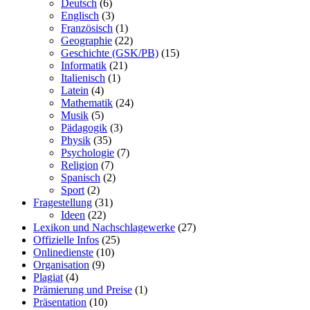
Deutsch
(6)
Englisch
(3)
Französisch
(1)
Geographie
(22)
Geschichte (GSK/PB)
(15)
Informatik
(21)
Italienisch
(1)
Latein
(4)
Mathematik
(24)
Musik
(5)
Pädagogik
(3)
Physik
(35)
Psychologie
(7)
Religion
(7)
Spanisch
(2)
Sport
(2)
Fragestellung
(31)
Ideen
(22)
Lexikon und Nachschlagewerke
(27)
Offizielle Infos
(25)
Onlinedienste
(10)
Organisation
(9)
Plagiat
(4)
Prämierung und Preise
(1)
Präsentation
(10)