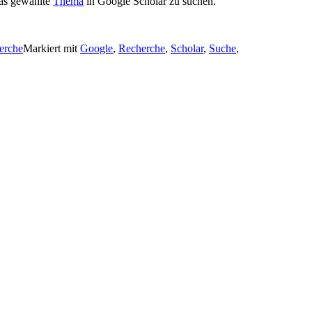
das gewählte
Thema
in Google Scholar zu suchen.
erche
Markiert mit
Google
,
Recherche
,
Scholar
,
Suche
,