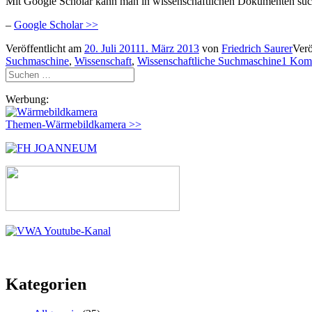
Mit Google Scholar kann man in wissenschaftlichen Dokumenten suche
–
Google Scholar >>
Veröffentlicht am
20. Juli 2011
1. März 2013
von
Friedrich Saurer
Verö
Suchmaschine
,
Wissenschaft
,
Wissenschaftliche Suchmaschine
1 Kom
Suchen
nach:
Werbung:
Themen-Wärmebildkamera >>
Kategorien