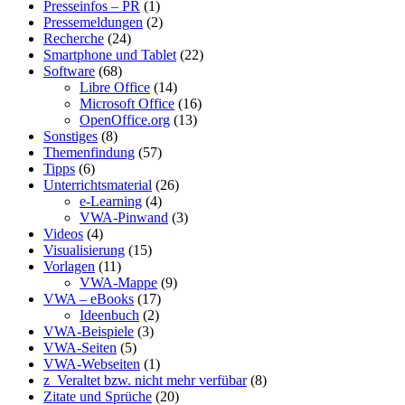
Presseinfos – PR
(1)
Pressemeldungen
(2)
Recherche
(24)
Smartphone und Tablet
(22)
Software
(68)
Libre Office
(14)
Microsoft Office
(16)
OpenOffice.org
(13)
Sonstiges
(8)
Themenfindung
(57)
Tipps
(6)
Unterrichtsmaterial
(26)
e-Learning
(4)
VWA-Pinwand
(3)
Videos
(4)
Visualisierung
(15)
Vorlagen
(11)
VWA-Mappe
(9)
VWA – eBooks
(17)
Ideenbuch
(2)
VWA-Beispiele
(3)
VWA-Seiten
(5)
VWA-Webseiten
(1)
z_Veraltet bzw. nicht mehr verfübar
(8)
Zitate und Sprüche
(20)