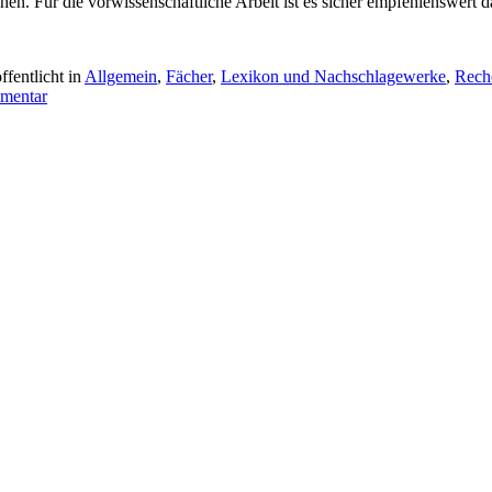
n. Für die vorwissenschaftliche Arbeit ist es sicher empfehlenswert 
ffentlicht in
Allgemein
,
Fächer
,
Lexikon und Nachschlagewerke
,
Rech
mentar