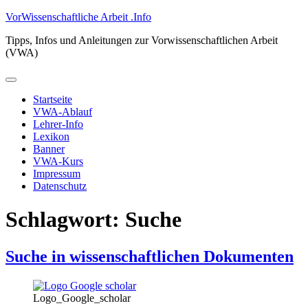
Zum
VorWissenschaftliche Arbeit .Info
Inhalt
Tipps, Infos und Anleitungen zur Vorwissenschaftlichen Arbeit
springen
(VWA)
Primäres
Menü
Startseite
VWA-Ablauf
Lehrer-Info
Lexikon
Banner
VWA-Kurs
Impressum
Datenschutz
Schlagwort:
Suche
Suche in wissenschaftlichen Dokumenten
Logo_Google_scholar