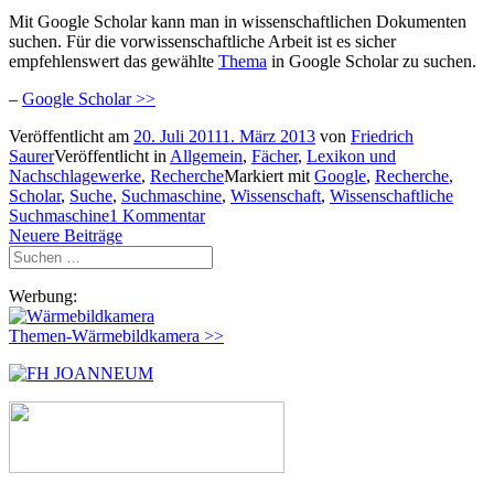
Mit Google Scholar kann man in wissenschaftlichen Dokumenten
suchen. Für die vorwissenschaftliche Arbeit ist es sicher
empfehlenswert das gewählte
Thema
in Google Scholar zu suchen.
–
Google Scholar >>
Veröffentlicht am
20. Juli 2011
1. März 2013
von
Friedrich
Saurer
Veröffentlicht in
Allgemein
,
Fächer
,
Lexikon und
Nachschlagewerke
,
Recherche
Markiert mit
Google
,
Recherche
,
Scholar
,
Suche
,
Suchmaschine
,
Wissenschaft
,
Wissenschaftliche
Suchmaschine
1 Kommentar
Beitragsnavigation
Neuere Beiträge
Suchen
nach:
Werbung:
Themen-Wärmebildkamera >>