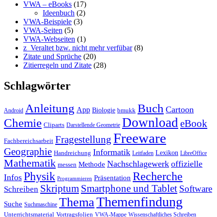
VWA – eBooks
(17)
Ideenbuch
(2)
VWA-Beispiele
(3)
VWA-Seiten
(5)
VWA-Webseiten
(1)
z_Veraltet bzw. nicht mehr verfübar
(8)
Zitate und Sprüche
(20)
Zitierregeln und Zitate
(28)
Schlagwörter
Anleitung
Buch
Cartoon
App
Biologie
bmukk
Android
Download
Chemie
eBook
Cliparts
Darstellende Geometrie
Freeware
Fragestellung
Fachbereichsarbeit
Geographie
Informatik
Lexikon
Handreichung
Leitfaden
LibreOffice
Mathematik
Nachschlagewerk
offizielle
Methode
messen
Physik
Recherche
Infos
Präsentation
Programmieren
Skriptum
Smartphone und Tablet
Software
Schreiben
Themenfindung
Thema
Suche
Suchmaschine
Unterrichtsmaterial
Vortragsfolien
VWA-Mappe
Wissenschaftliches Schreiben