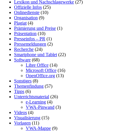
Lexikon und Nachschlagewerke
(27)
Offizielle Infos
(25)
Onlinedienste
(10)
Organisation
(9)
Plagiat
(4)
Prämierung und Preise
(1)
Präsentation
(10)
Presseinfos – PR
(1)
Pressemeldungen
(2)
Recherche
(24)
Smartphone und Tablet
(22)
Software
(68)
Libre Office
(14)
Microsoft Office
(16)
OpenOffice.org
(13)
Sonstiges
(8)
Themenfindung
(57)
Tipps
(6)
Unterrichtsmaterial
(26)
e-Learning
(4)
VWA-Pinwand
(3)
Videos
(4)
Visualisierung
(15)
Vorlagen
(11)
VWA-Mappe
(9)