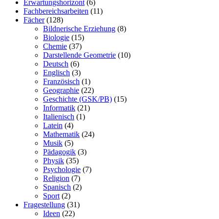
Erwartungshorizont
(6)
Fachbereichsarbeiten
(11)
Fächer
(128)
Bildnerische Erziehung
(8)
Biologie
(15)
Chemie
(37)
Darstellende Geometrie
(10)
Deutsch
(6)
Englisch
(3)
Französisch
(1)
Geographie
(22)
Geschichte (GSK/PB)
(15)
Informatik
(21)
Italienisch
(1)
Latein
(4)
Mathematik
(24)
Musik
(5)
Pädagogik
(3)
Physik
(35)
Psychologie
(7)
Religion
(7)
Spanisch
(2)
Sport
(2)
Fragestellung
(31)
Ideen
(22)