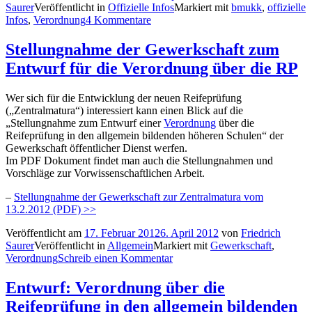
Saurer
Veröffentlicht in
Offizielle Infos
Markiert mit
bmukk
,
offizielle
Reifeprüfung
Infos
,
Verordnung
4 Kommentare
an
den
allgemeinbildenden
Stellungnahme der Gewerkschaft zum
höheren
Entwurf für die Verordnung über die RP
Schulen“
Wer sich für die Entwicklung der neuen Reifeprüfung
(„Zentralmatura“) interessiert kann einen Blick auf die
„Stellungnahme zum Entwurf einer
Verordnung
über die
Reifeprüfung in den allgemein bildenden höheren Schulen“ der
Gewerkschaft öffentlicher Dienst werfen.
Im PDF Dokument findet man auch die Stellungnahmen und
Vorschläge zur Vorwissenschaftlichen Arbeit.
–
Stellungnahme der Gewerkschaft zur Zentralmatura vom
13.2.2012 (PDF) >>
Veröffentlicht am
17. Februar 2012
6. April 2012
von
Friedrich
Saurer
Veröffentlicht in
Allgemein
Markiert mit
Gewerkschaft
,
Verordnung
Schreib einen Kommentar
Entwurf: Verordnung über die
Reifeprüfung in den allgemein bildenden