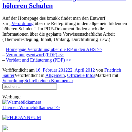
höheren Schulen
Auf der Homepage des bmukk findet man den Entwurf
zur „
Verordnung
über die Reifeprüfung in den allgemein bildenden
höheren Schulen“. Im PDF-Dokument finden auch die
Informationen über die geplante Vorwissenschaftliche Arbeit
(Themenfestlegung, Inhalt, Umfang, Durchführung usw.)
–
Homepage Verordnung über die RP in den AHS >>
–
Verordnungsentwurf (PDF) >>
–
Vorblatt und Erläuterung (PDF) >>
Veröffentlicht am
16. Februar 2012
22. April 2012
von
Friedrich
Saurer
Veröffentlicht in
Allgemein
,
Offizielle Infos
Markiert mit
Verordnung
Schreib einen Kommentar
Suchen
nach:
Werbung:
Themen-Wärmebildkamera >>