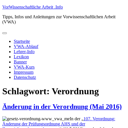
Zum
VorWissenschaftliche Arbeit .Info
Inhalt
Tipps, Infos und Anleitungen zur Vorwissenschaftlichen Arbeit
springen
(VWA)
Primäres
Menü
Startseite
VWA-Ablauf
Lehrer-Info
Lexikon
Banner
VWA-Kurs
Impressum
Datenschutz
Schlagwort:
Verordnung
Änderung in der Verordnung (Mai 2016)
In der „
107. Verordnung:
Änderung der Prüfungsordnung AHS und der