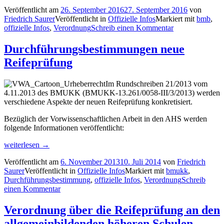
in
Veröffentlicht am
26. September 2016
27. September 2016
von
der
Friedrich Saurer
Veröffentlicht in
Offizielle Infos
Markiert mit
bmb
,
Verordnung
offizielle Infos
,
Verordnung
Schreib einen Kommentar
(Mai
2016)“
Durchführungsbestimmungen neue
Reifeprüfung
Im Rundschreiben 21/2013 vom
4.11.2013 des BMUKK (BMUKK-13.261/0058-III/3/2013) werden
verschiedene Aspekte der neuen Reifeprüfung konkretisiert.
Bezüglich der Vorwissenschaftlichen Arbeit in den AHS werden
folgende Informationen veröffentlicht:
„Durchführungsbestimmungen
weiterlesen
→
neue
Veröffentlicht am
6. November 2013
10. Juli 2014
von
Friedrich
Reifeprüfung“
Saurer
Veröffentlicht in
Offizielle Infos
Markiert mit
bmukk
,
Durchführungsbestimmung
,
offizielle Infos
,
Verordnung
Schreib
einen Kommentar
Verordnung über die Reifeprüfung an den
allgemeinbildenden höheren Schulen