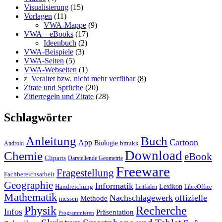
Visualisierung
(15)
Vorlagen
(11)
VWA-Mappe
(9)
VWA – eBooks
(17)
Ideenbuch
(2)
VWA-Beispiele
(3)
VWA-Seiten
(5)
VWA-Webseiten
(1)
z_Veraltet bzw. nicht mehr verfübar
(8)
Zitate und Sprüche
(20)
Zitierregeln und Zitate
(28)
Schlagwörter
Anleitung
Buch
Cartoon
App
Biologie
bmukk
Android
Download
Chemie
eBook
Cliparts
Darstellende Geometrie
Freeware
Fragestellung
Fachbereichsarbeit
Geographie
Informatik
Lexikon
Handreichung
Leitfaden
LibreOffice
Mathematik
Nachschlagewerk
offizielle
Methode
messen
Physik
Recherche
Infos
Präsentation
Programmieren