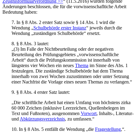
Zeugnisformularverordnung >>
“ (11.5.2016) wurden folgende
Änderungen beschlossen, die für die vorwissenschafltiche Arbeit
Bedeutung haben:
7. In § 8 Abs. 2 erster Satz sowie § 14 Abs. 1 wird die
Wendung „
Schulbehörde erster Instanz
“ jeweils durch die
Wendung „zuständigen Schulbehörde“ ersetzt.
8. § 8 Abs. 3 lautet:
„(3) Im Falle der Nichtbeurteilung oder der negativen
Beurteilung des Prüfungsgebietes „vorwissenschaftliche
Arbeit“ durch die Prüfungskommission ist innerhalb von
längstens vier Wochen ein neues
Thema
im Sinne des Abs. 1
festzulegen. Die zuständige Schulbehörde hat dem Thema
innerhalb von zwei Wochen zuzustimmen oder unter Setzung
einer Nachfrist die Vorlage eines neuen Themas zu verlangen.“
9. § 8 Abs. 4 erster Satz lautet:
„Die schriftliche Arbeit hat einen Umfang von höchstens zirka
60 000 Zeichen (inklusive Leerzeichen, Quellenbelegen im
Text und Fußnoten), ausgenommen
Vorwort
, Inhalts-, Literatur-
und
Abkürzungsverzeichnis
, zu umfassen.“
10. In § 8 Abs. 5 entfällt die Wendung „die
Fragestellung
,“.