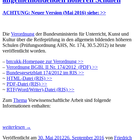
ACHTUNG: Neuer Version (Mai 2016) siehe: >>
Die
Verordnung
der Bundesministerin für Unterricht, Kunst und
Kultur über die Reifeprüfung in den allgemein bildenden höheren
Schulen (Prüfungsordnung AHS, Nr. 174, 30.5.2012) ist heute
veröffentlicht worden.
–
bm:ukk-Homepage zur Verordnung >>
–
Verordnung BGBl. II Nr. 174/2012 (PDF) >>
–
Bundesgesetzblatt 174/2012 im RIS >>
~
HTML-Datei (RIS) >>
~
PDF-Datei (RIS) >>
~
RTF(Word/Writer)-Datei (RIS) >>
Zum
Thema
Vorwissenschaftliche Arbeit sind folgende
Informationen enthalten:
„Verordnung
weiterlesen
→
über
Veröffentlicht am
30. Mai 2012
26. September 2016
von
Friedrich
die