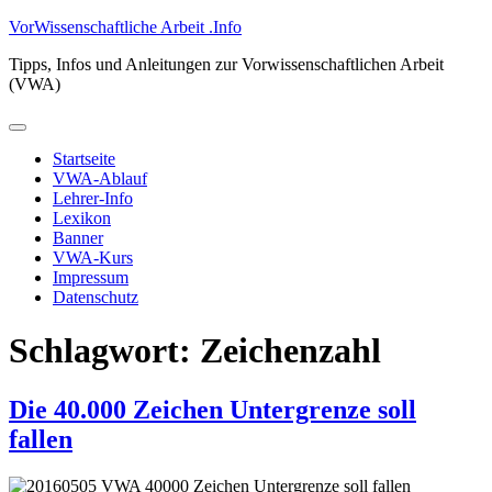
Zum
VorWissenschaftliche Arbeit .Info
Inhalt
Tipps, Infos und Anleitungen zur Vorwissenschaftlichen Arbeit
springen
(VWA)
Primäres
Menü
Startseite
VWA-Ablauf
Lehrer-Info
Lexikon
Banner
VWA-Kurs
Impressum
Datenschutz
Schlagwort:
Zeichenzahl
Die 40.000 Zeichen Untergrenze soll
fallen