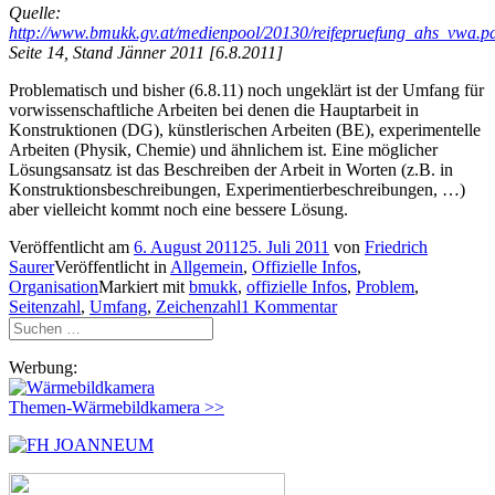
Quelle:
http://www.bmukk.gv.at/medienpool/20130/reifepruefung_ahs_vwa.p
Seite 14, Stand Jänner 2011 [6.8.2011]
Problematisch und bisher (6.8.11) noch ungeklärt ist der Umfang für
vorwissenschaftliche Arbeiten bei denen die Hauptarbeit in
Konstruktionen (DG), künstlerischen Arbeiten (BE), experimentelle
Arbeiten (Physik, Chemie) und ähnlichem ist. Eine möglicher
Lösungsansatz ist das Beschreiben der Arbeit in Worten (z.B. in
Konstruktionsbeschreibungen, Experimentierbeschreibungen, …)
aber vielleicht kommt noch eine bessere Lösung.
Veröffentlicht am
6. August 2011
25. Juli 2011
von
Friedrich
Saurer
Veröffentlicht in
Allgemein
,
Offizielle Infos
,
Organisation
Markiert mit
bmukk
,
offizielle Infos
,
Problem
,
Seitenzahl
,
Umfang
,
Zeichenzahl
1 Kommentar
Suchen
nach:
Werbung:
Themen-Wärmebildkamera >>