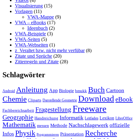
Videos
(4)
Visualisierung
(15)
Vorlagen
(11)
VWA-Mappe
(9)
VWA – eBooks
(17)
Ideenbuch
(2)
VWA-Beispiele
(3)
VWA-Seiten
(5)
VWA-Webseiten
(1)
z_Veraltet bzw. nicht mehr verfübar
(8)
Zitate und Sprüche
(20)
Zitierregeln und Zitate
(28)
Schlagwörter
Anleitung
Buch
Cartoon
App
Biologie
bmukk
Android
Download
Chemie
eBook
Cliparts
Darstellende Geometrie
Freeware
Fragestellung
Fachbereichsarbeit
Geographie
Informatik
Lexikon
Handreichung
Leitfaden
LibreOffice
Mathematik
Nachschlagewerk
offizielle
Methode
messen
Physik
Recherche
Infos
Präsentation
Programmieren