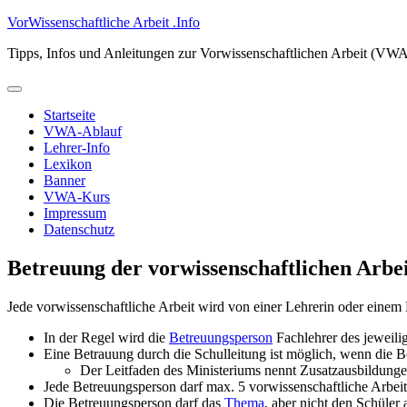
Zum
VorWissenschaftliche Arbeit .Info
Inhalt
Tipps, Infos und Anleitungen zur Vorwissenschaftlichen Arbeit (VW
springen
Primäres
Menü
Startseite
VWA-Ablauf
Lehrer-Info
Lexikon
Banner
VWA-Kurs
Impressum
Datenschutz
Betreuung der vorwissenschaftlichen Arbe
Jede vorwissenschaftliche Arbeit wird von einer Lehrerin oder eine
In der Regel wird die
Betreuungsperson
Fachlehrer des jeweili
Eine Betrauung durch die Schulleitung ist möglich, wenn die B
Der Leitfaden des Ministeriums nennt Zusatzausbildunge
Jede Betreuungsperson darf max. 5 vorwissenschaftliche Arbeit
Die Betreuungsperson darf das
Thema
, aber nicht den Schüler