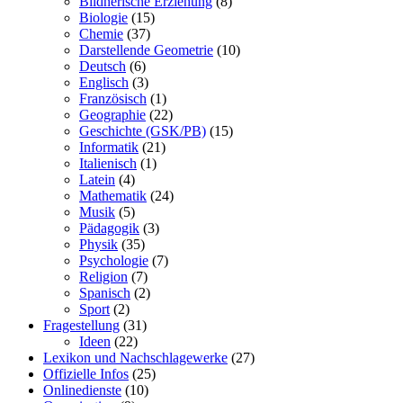
Bildnerische Erziehung
(8)
Biologie
(15)
Chemie
(37)
Darstellende Geometrie
(10)
Deutsch
(6)
Englisch
(3)
Französisch
(1)
Geographie
(22)
Geschichte (GSK/PB)
(15)
Informatik
(21)
Italienisch
(1)
Latein
(4)
Mathematik
(24)
Musik
(5)
Pädagogik
(3)
Physik
(35)
Psychologie
(7)
Religion
(7)
Spanisch
(2)
Sport
(2)
Fragestellung
(31)
Ideen
(22)
Lexikon und Nachschlagewerke
(27)
Offizielle Infos
(25)
Onlinedienste
(10)