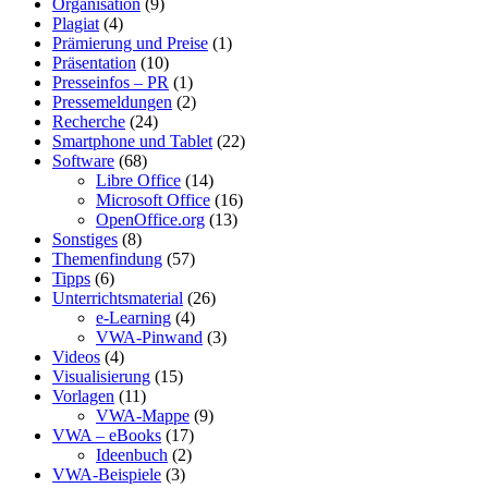
Organisation
(9)
Plagiat
(4)
Prämierung und Preise
(1)
Präsentation
(10)
Presseinfos – PR
(1)
Pressemeldungen
(2)
Recherche
(24)
Smartphone und Tablet
(22)
Software
(68)
Libre Office
(14)
Microsoft Office
(16)
OpenOffice.org
(13)
Sonstiges
(8)
Themenfindung
(57)
Tipps
(6)
Unterrichtsmaterial
(26)
e-Learning
(4)
VWA-Pinwand
(3)
Videos
(4)
Visualisierung
(15)
Vorlagen
(11)
VWA-Mappe
(9)
VWA – eBooks
(17)
Ideenbuch
(2)
VWA-Beispiele
(3)