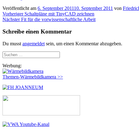
Veröffentlicht am
6. September 2011
10. September 2011
von
Friedric
Beitragsnavigation
Vorheriger
Vorheriger
Schaltpläne mit TinyCAD zeichnen
Nächster
Beitrag:
Nächster
Fit für die vorwissenschaftliche Arbeit
Beitrag:
Schreibe einen Kommentar
Du musst
angemeldet
sein, um einen Kommentar abzugeben.
Suchen
nach:
Werbung:
Themen-Wärmebildkamera >>