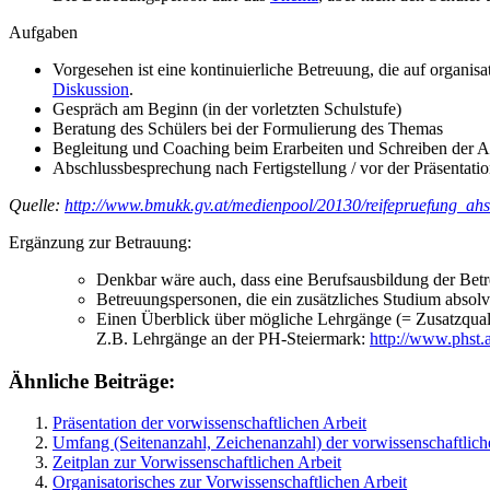
Aufgaben
Vorgesehen ist eine kontinuierliche Betreuung, die auf organis
Diskussion
.
Gespräch am Beginn (in der vorletzten Schulstufe)
Beratung des Schülers bei der Formulierung des Themas
Begleitung und Coaching beim Erarbeiten und Schreiben der A
Abschlussbesprechung nach Fertigstellung / vor der Präsentati
Quelle:
http://www.bmukk.gv.at/medienpool/20130/reifepruefung_ah
Ergänzung zur Betrauung:
Denkbar wäre auch, dass eine Berufsausbildung der Betre
Betreuungspersonen, die ein zusätzliches Studium absolv
Einen Überblick über mögliche Lehrgänge (= Zusatzqua
Z.B. Lehrgänge an der PH-Steiermark:
http://www.phst
Ähnliche Beiträge:
Präsentation der vorwissenschaftlichen Arbeit
Umfang (Seitenanzahl, Zeichenanzahl) der vorwissenschaftlich
Zeitplan zur Vorwissenschaftlichen Arbeit
Organisatorisches zur Vorwissenschaftlichen Arbeit