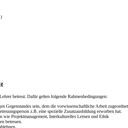
A)
it
m Lehrer betreut. Dafür gelten folgende Rahmenbedingungen:
gen Gegenstandes sein, dem die vorwissenschaftliche Arbeit zugeordne
etreuungsperson z.B. eine spezielle Zusatzausbildung erworben hat.
n wie Projektmanagement, Interkulturelles Lernen und Ethik
en betreuen.
 ablehnen.