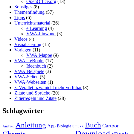
OpenOffice.org
(13)
Sonstiges
(8)
Themenfindung
(57)
Tipps
(6)
Unterrichtsmaterial
(26)
e-Learning
(4)
VWA-Pinwand
(3)
Videos
(4)
Visualisierung
(15)
Vorlagen
(11)
VWA-Mappe
(9)
VWA – eBooks
(17)
Ideenbuch
(2)
VWA-Beispiele
(3)
VWA-Seiten
(5)
VWA-Webseiten
(1)
z_Veraltet bzw. nicht mehr verfübar
(8)
Zitate und Sprüche
(20)
Zitierregeln und Zitate
(28)
Schlagwörter
Anleitung
Buch
Cartoon
App
Biologie
bmukk
Android
Download
Chemie