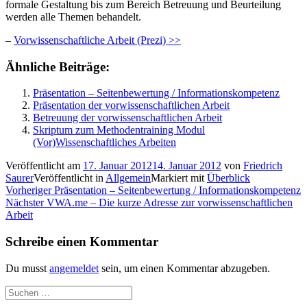
formale Gestaltung bis zum Bereich Betreuung und Beurteilung
werden alle Themen behandelt.
–
Vorwissenschaftliche Arbeit (Prezi) >>
Ähnliche Beiträge:
Präsentation – Seitenbewertung / Informationskompetenz
Präsentation der vorwissenschaftlichen Arbeit
Betreuung der vorwissenschaftlichen Arbeit
Skriptum zum Methodentraining Modul
(Vor)Wissenschaftliches Arbeiten
Veröffentlicht am
17. Januar 2012
14. Januar 2012
von
Friedrich
Saurer
Veröffentlicht in
Allgemein
Markiert mit
Überblick
Beitragsnavigation
Vorheriger
Vorheriger
Präsentation – Seitenbewertung / Informationskompetenz
Nächster
Beitrag:
Nächster
VWA.me – Die kurze Adresse zur vorwissenschaftlichen
Beitrag:
Arbeit
Schreibe einen Kommentar
Du musst
angemeldet
sein, um einen Kommentar abzugeben.
Suchen
nach: