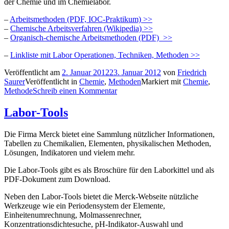
der Chemie und im Chemielabor.
–
Arbeitsmethoden (PDF, IOC-Praktikum) >>
–
Chemische Arbeitsverfahren (Wikipedia) >>
–
Organisch-chemische Arbeitsmethoden (PDF) >>
–
Linkliste mit Labor Operationen, Techniken, Methoden >>
Veröffentlicht am
2. Januar 2012
23. Januar 2012
von
Friedrich
Saurer
Veröffentlicht in
Chemie
,
Methoden
Markiert mit
Chemie
,
Methode
Schreib einen Kommentar
Labor-Tools
Die Firma Merck bietet eine Sammlung nützlicher Informationen,
Tabellen zu Chemikalien, Elementen, physikalischen Methoden,
Lösungen, Indikatoren und vielem mehr.
Die Labor-Tools gibt es als Broschüre für den Laborkittel und als
PDF-Dokument zum Download.
Neben den Labor-Tools bietet die Merck-Webseite nützliche
Werkzeuge wie ein Periodensystem der Elemente,
Einheitenumrechnung, Molmassenrechner,
Konzentrationsdichtesuche, pH-Indikator-Auswahl und