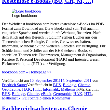
Kostenlose e-Books (BU, CH, M, …)
Logo bookboon
Der Webdienst bookboon.com bietet kostenlose e-Books im PDF-
Format zum Download an. Die e-Books sind zum Teil auch in
englischer Sprache und werden durch Werbung finanziert. Nach
dem Klick auf den Bereich „Studium“ stehen Bücher aus den
Themenbereichen Biologie, Chemie, Geowissenschaften,
Informatik, Mathematik und weiteren Gebieten zur Verfügung. Für
Schülerinnen und Schüler aus der BHS stehen e-Books zu
speziellen Themen wie Finanzwesen, Management & Organisation,
Karriere & Personal Development (HAK) und Ingenieurwesen,
Elektrotechnik, … (HTL) zur Verfügung.
bookboon.com – Homepage >>
Veröffentlicht am
16. September 2011
14. September 2011
von
Friedrich Saurer
Veröffentlicht in
BHS
,
Biologie
,
Chemie
,
Geographie
,
HAK
,
HTL
,
Informatik
,
Mathematik
Markiert mit
BHS
,
Biologie
,
Chemie
,
eBook
,
Geographie
,
HAK
,
HTL
,
Mathematik
,
PDF
Schreib einen Kommentar
Fachbereichsarbeiten aus Chemie