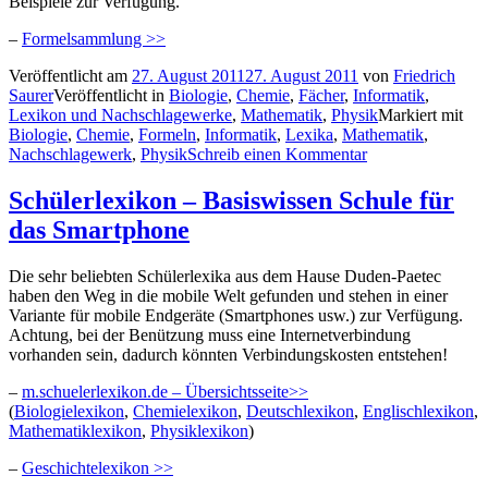
Beispiele zur Verfügung.
–
Formelsammlung >>
Veröffentlicht am
27. August 2011
27. August 2011
von
Friedrich
Saurer
Veröffentlicht in
Biologie
,
Chemie
,
Fächer
,
Informatik
,
Lexikon und Nachschlagewerke
,
Mathematik
,
Physik
Markiert mit
Biologie
,
Chemie
,
Formeln
,
Informatik
,
Lexika
,
Mathematik
,
Nachschlagewerk
,
Physik
Schreib einen Kommentar
Schülerlexikon – Basiswissen Schule für
das Smartphone
Die sehr beliebten Schülerlexika aus dem Hause Duden-Paetec
haben den Weg in die mobile Welt gefunden und stehen in einer
Variante für mobile Endgeräte (Smartphones usw.) zur Verfügung.
Achtung, bei der Benützung muss eine Internetverbindung
vorhanden sein, dadurch könnten Verbindungskosten entstehen!
–
m.schuelerlexikon.de – Übersichtsseite>>
(
Biologielexikon
,
Chemielexikon
,
Deutschlexikon
,
Englischlexikon
,
Mathematiklexikon
,
Physiklexikon
)
–
Geschichtelexikon >>