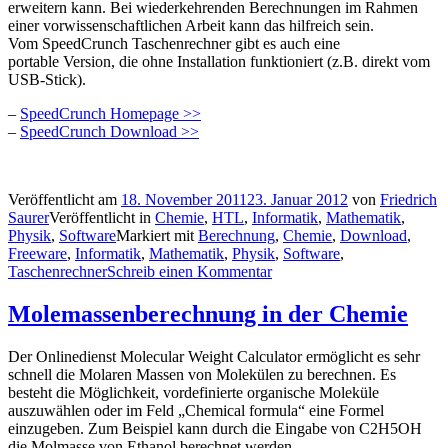
erweitern kann. Bei wiederkehrenden Berechnungen im Rahmen
einer vorwissenschaftlichen Arbeit kann das hilfreich sein.
Vom SpeedCrunch Taschenrechner gibt es auch eine
portable Version, die ohne Installation funktioniert (z.B. direkt vom
USB-Stick).
–
SpeedCrunch Homepage >>
–
SpeedCrunch Download >>
Veröffentlicht am
18. November 2011
23. Januar 2012
von
Friedrich
Saurer
Veröffentlicht in
Chemie
,
HTL
,
Informatik
,
Mathematik
,
Physik
,
Software
Markiert mit
Berechnung
,
Chemie
,
Download
,
Freeware
,
Informatik
,
Mathematik
,
Physik
,
Software
,
Taschenrechner
Schreib einen Kommentar
Molemassenberechnung in der Chemie
Der Onlinedienst Molecular Weight Calculator ermöglicht es sehr
schnell die Molaren Massen von Molekülen zu berechnen. Es
besteht die Möglichkeit, vordefinierte organische Moleküle
auszuwählen oder im Feld „Chemical formula“ eine Formel
einzugeben. Zum Beispiel kann durch die Eingabe von C2H5OH
die Molmasse von Ethanol berechnet werden.