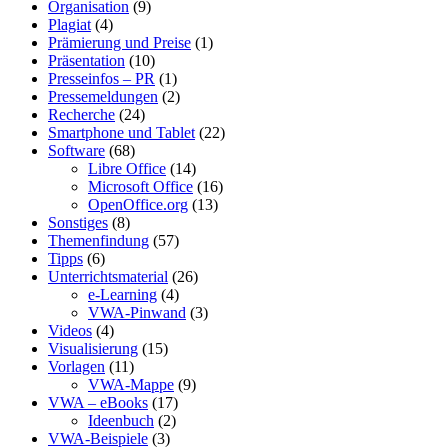
Organisation
(9)
Plagiat
(4)
Prämierung und Preise
(1)
Präsentation
(10)
Presseinfos – PR
(1)
Pressemeldungen
(2)
Recherche
(24)
Smartphone und Tablet
(22)
Software
(68)
Libre Office
(14)
Microsoft Office
(16)
OpenOffice.org
(13)
Sonstiges
(8)
Themenfindung
(57)
Tipps
(6)
Unterrichtsmaterial
(26)
e-Learning
(4)
VWA-Pinwand
(3)
Videos
(4)
Visualisierung
(15)
Vorlagen
(11)
VWA-Mappe
(9)
VWA – eBooks
(17)
Ideenbuch
(2)
VWA-Beispiele
(3)