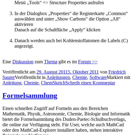
Menü „Tools“ => Structure Properties aufrufen
In der Dialogbox „Properties“ die Registerkarte „Common“
auswählen und unter „Show Carbons“ die Option „All“
aktivieren
Danach auf die Schaltfläche „Apply“ klicken
Danach werden auch bei Kohlenstoffatomen die Labels (C)
angezeigt.
Eine
Diskussion
zum
Thema
gibt es im
Forum >>
Veröffentlicht am
29. August 2011
5. Oktober 2011
von
Friedrich
Saurer
Veröffentlicht in
Anleitungen
,
Chemie
,
Software
Markiert mit
Anleitung
,
Chemie
,
ChemSketch
Schreib einen Kommentar
Formelsammlung
Einen schnellen Zugriff auf Formeln aus den Bereichen
Mathematik, Physik, Astronomie, Chemie, Biologie und Informatik
bietet die Formelsammlung des Duden-Paetec-Schulbuchverlags,
die online zur Verfügung steht. Für User, welche auch MathCad
oder den MathCad-Explorer installiert haben, stehen interaktive