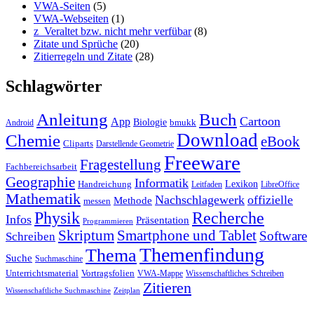
VWA-Seiten
(5)
VWA-Webseiten
(1)
z_Veraltet bzw. nicht mehr verfübar
(8)
Zitate und Sprüche
(20)
Zitierregeln und Zitate
(28)
Schlagwörter
Anleitung
Buch
Cartoon
App
Biologie
bmukk
Android
Download
Chemie
eBook
Cliparts
Darstellende Geometrie
Freeware
Fragestellung
Fachbereichsarbeit
Geographie
Informatik
Lexikon
Handreichung
Leitfaden
LibreOffice
Mathematik
Nachschlagewerk
offizielle
Methode
messen
Physik
Recherche
Infos
Präsentation
Programmieren
Skriptum
Smartphone und Tablet
Software
Schreiben
Themenfindung
Thema
Suche
Suchmaschine
Unterrichtsmaterial
Vortragsfolien
VWA-Mappe
Wissenschaftliches Schreiben
Zitieren
Wissenschaftliche Suchmaschine
Zeitplan