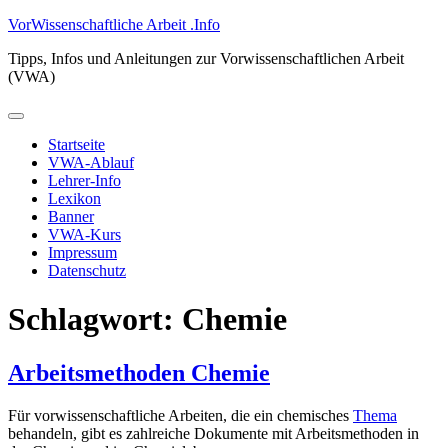
Zum
VorWissenschaftliche Arbeit .Info
Inhalt
Tipps, Infos und Anleitungen zur Vorwissenschaftlichen Arbeit
springen
(VWA)
Primäres
Menü
Startseite
VWA-Ablauf
Lehrer-Info
Lexikon
Banner
VWA-Kurs
Impressum
Datenschutz
Schlagwort:
Chemie
Arbeitsmethoden Chemie
Für vorwissenschaftliche Arbeiten, die ein chemisches
Thema
behandeln, gibt es zahlreiche Dokumente mit Arbeitsmethoden in