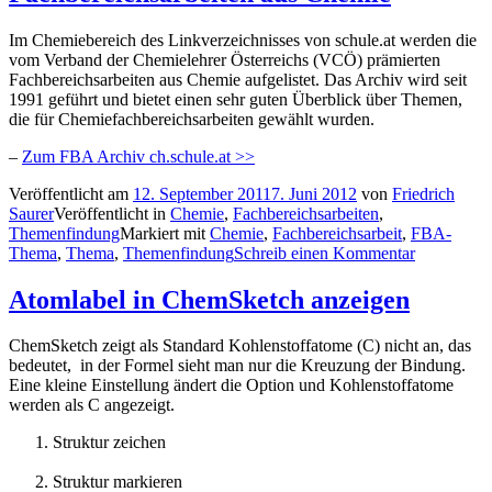
Im Chemiebereich des Linkverzeichnisses von schule.at werden die
vom Verband der Chemielehrer Österreichs (VCÖ) prämierten
Fachbereichsarbeiten aus Chemie aufgelistet. Das Archiv wird seit
1991 geführt und bietet einen sehr guten Überblick über Themen,
die für Chemiefachbereichsarbeiten gewählt wurden.
–
Zum FBA Archiv ch.schule.at >>
Veröffentlicht am
12. September 2011
7. Juni 2012
von
Friedrich
Saurer
Veröffentlicht in
Chemie
,
Fachbereichsarbeiten
,
Themenfindung
Markiert mit
Chemie
,
Fachbereichsarbeit
,
FBA-
Thema
,
Thema
,
Themenfindung
Schreib einen Kommentar
Atomlabel in ChemSketch anzeigen
ChemSketch zeigt als Standard Kohlenstoffatome (C) nicht an, das
bedeutet, in der Formel sieht man nur die Kreuzung der Bindung.
Eine kleine Einstellung ändert die Option und Kohlenstoffatome
werden als C angezeigt.
Struktur zeichen
Struktur markieren