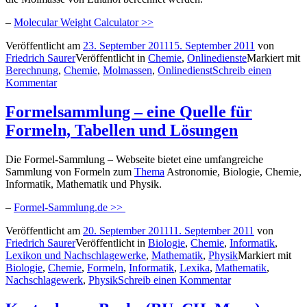
–
Molecular Weight Calculator >>
Veröffentlicht am
23. September 2011
15. September 2011
von
Friedrich Saurer
Veröffentlicht in
Chemie
,
Onlinedienste
Markiert mit
Berechnung
,
Chemie
,
Molmassen
,
Onlinedienst
Schreib einen
Kommentar
Formelsammlung – eine Quelle für
Formeln, Tabellen und Lösungen
Die Formel-Sammlung – Webseite bietet eine umfangreiche
Sammlung von Formeln zum
Thema
Astronomie, Biologie, Chemie,
Informatik, Mathematik und Physik.
–
Formel-Sammlung.de >>
Veröffentlicht am
20. September 2011
11. September 2011
von
Friedrich Saurer
Veröffentlicht in
Biologie
,
Chemie
,
Informatik
,
Lexikon und Nachschlagewerke
,
Mathematik
,
Physik
Markiert mit
Biologie
,
Chemie
,
Formeln
,
Informatik
,
Lexika
,
Mathematik
,
Nachschlagewerk
,
Physik
Schreib einen Kommentar