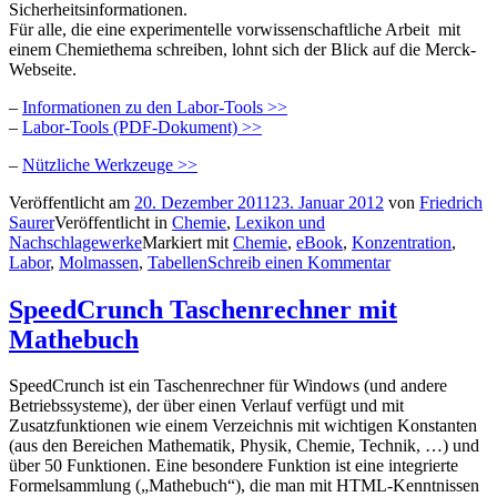
Sicherheitsinformationen.
Für alle, die eine experimentelle vorwissenschaftliche Arbeit mit
einem Chemiethema schreiben, lohnt sich der Blick auf die Merck-
Webseite.
–
Informationen zu den Labor-Tools >>
–
Labor-Tools (PDF-Dokument) >>
–
Nützliche Werkzeuge >>
Veröffentlicht am
20. Dezember 2011
23. Januar 2012
von
Friedrich
Saurer
Veröffentlicht in
Chemie
,
Lexikon und
Nachschlagewerke
Markiert mit
Chemie
,
eBook
,
Konzentration
,
Labor
,
Molmassen
,
Tabellen
Schreib einen Kommentar
SpeedCrunch Taschenrechner mit
Mathebuch
SpeedCrunch ist ein Taschenrechner für Windows (und andere
Betriebssysteme), der über einen Verlauf verfügt und mit
Zusatzfunktionen wie einem Verzeichnis mit wichtigen Konstanten
(aus den Bereichen Mathematik, Physik, Chemie, Technik, …) und
über 50 Funktionen. Eine besondere Funktion ist eine integrierte
Formelsammlung („Mathebuch“), die man mit HTML-Kenntnissen