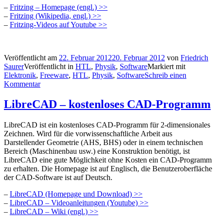
–
Fritzing – Homepage (engl.) >>
–
Fritzing (Wikipedia, engl.) >>
–
Fritzing-Videos auf Youtube >>
Veröffentlicht am
22. Februar 2012
20. Februar 2012
von
Friedrich
Saurer
Veröffentlicht in
HTL
,
Physik
,
Software
Markiert mit
Elektronik
,
Freeware
,
HTL
,
Physik
,
Software
Schreib einen
Kommentar
LibreCAD – kostenloses CAD-Programm
LibreCAD ist ein kostenloses CAD-Programm für 2-dimensionales
Zeichnen. Wird für die vorwissenschaftliche Arbeit aus
Darstellender Geometrie (AHS, BHS) oder in einem technischen
Bereich (Maschinenbau usw.) eine Konstruktion benötigt, ist
LibreCAD eine gute Möglichkeit ohne Kosten ein CAD-Programm
zu erhalten. Die Homepage ist auf Englisch, die Benutzeroberfläche
der CAD-Software ist auf Deutsch.
–
LibreCAD (Homepage und Download) >>
–
LibreCAD – Videoanleitungen (Youtube) >>
–
LibreCAD – Wiki (engl.) >>