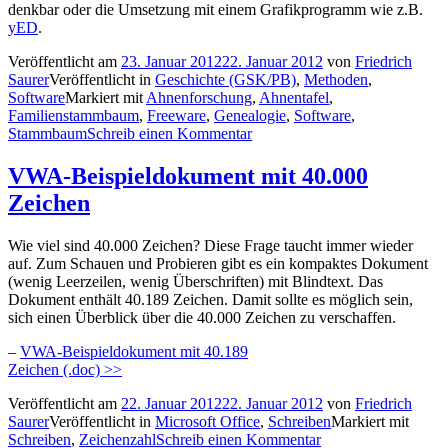
denkbar oder die Umsetzung mit einem Grafikprogramm wie z.B.
yED
.
Veröffentlicht am
23. Januar 2012
22. Januar 2012
von
Friedrich
Saurer
Veröffentlicht in
Geschichte (GSK/PB)
,
Methoden
,
Software
Markiert mit
Ahnenforschung
,
Ahnentafel
,
Familienstammbaum
,
Freeware
,
Genealogie
,
Software
,
Stammbaum
Schreib einen Kommentar
VWA-Beispieldokument mit 40.000
Zeichen
Wie viel sind 40.000 Zeichen? Diese Frage taucht immer wieder
auf. Zum Schauen und Probieren gibt es ein kompaktes Dokument
(wenig Leerzeilen, wenig Überschriften) mit Blindtext. Das
Dokument enthält 40.189 Zeichen. Damit sollte es möglich sein,
sich einen Überblick über die 40.000 Zeichen zu verschaffen.
–
VWA-Beispieldokument mit 40.189
Zeichen (.doc) >>
Veröffentlicht am
22. Januar 2012
22. Januar 2012
von
Friedrich
Saurer
Veröffentlicht in
Microsoft Office
,
Schreiben
Markiert mit
Schreiben
,
Zeichenzahl
Schreib einen Kommentar