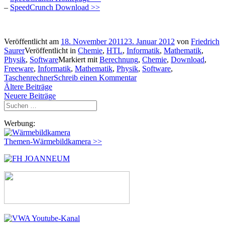
–
SpeedCrunch Download >>
Veröffentlicht am
18. November 2011
23. Januar 2012
von
Friedrich
Saurer
Veröffentlicht in
Chemie
,
HTL
,
Informatik
,
Mathematik
,
Physik
,
Software
Markiert mit
Berechnung
,
Chemie
,
Download
,
Freeware
,
Informatik
,
Mathematik
,
Physik
,
Software
,
Taschenrechner
Schreib einen Kommentar
Beitragsnavigation
Ältere Beiträge
Neuere Beiträge
Suchen
nach:
Werbung:
Themen-Wärmebildkamera >>