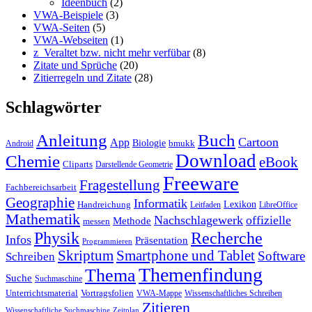
Ideenbuch
(2)
VWA-Beispiele
(3)
VWA-Seiten
(5)
VWA-Webseiten
(1)
z_Veraltet bzw. nicht mehr verfübar
(8)
Zitate und Sprüche
(20)
Zitierregeln und Zitate
(28)
Schlagwörter
Anleitung
Buch
Cartoon
App
Biologie
bmukk
Android
Download
Chemie
eBook
Cliparts
Darstellende Geometrie
Freeware
Fragestellung
Fachbereichsarbeit
Geographie
Informatik
Lexikon
Handreichung
Leitfaden
LibreOffice
Mathematik
Nachschlagewerk
offizielle
Methode
messen
Physik
Recherche
Infos
Präsentation
Programmieren
Skriptum
Smartphone und Tablet
Software
Schreiben
Themenfindung
Thema
Suche
Suchmaschine
Unterrichtsmaterial
Vortragsfolien
VWA-Mappe
Wissenschaftliches Schreiben
Zitieren
Wissenschaftliche Suchmaschine
Zeitplan