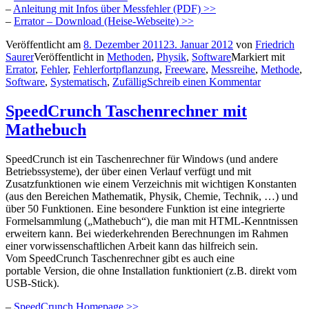
–
Anleitung mit Infos über Messfehler (PDF) >>
–
Errator – Download (Heise-Webseite) >>
Veröffentlicht am
8. Dezember 2011
23. Januar 2012
von
Friedrich
Saurer
Veröffentlicht in
Methoden
,
Physik
,
Software
Markiert mit
Errator
,
Fehler
,
Fehlerfortpflanzung
,
Freeware
,
Messreihe
,
Methode
,
Software
,
Systematisch
,
Zufällig
Schreib einen Kommentar
SpeedCrunch Taschenrechner mit
Mathebuch
SpeedCrunch ist ein Taschenrechner für Windows (und andere
Betriebssysteme), der über einen Verlauf verfügt und mit
Zusatzfunktionen wie einem Verzeichnis mit wichtigen Konstanten
(aus den Bereichen Mathematik, Physik, Chemie, Technik, …) und
über 50 Funktionen. Eine besondere Funktion ist eine integrierte
Formelsammlung („Mathebuch“), die man mit HTML-Kenntnissen
erweitern kann. Bei wiederkehrenden Berechnungen im Rahmen
einer vorwissenschaftlichen Arbeit kann das hilfreich sein.
Vom SpeedCrunch Taschenrechner gibt es auch eine
portable Version, die ohne Installation funktioniert (z.B. direkt vom
USB-Stick).
–
SpeedCrunch Homepage >>