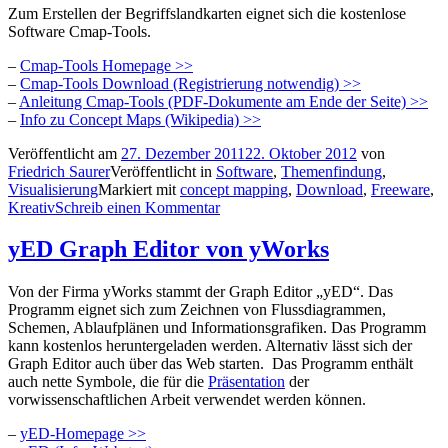
Zum Erstellen der Begriffslandkarten eignet sich die kostenlose
Software Cmap-Tools.
–
Cmap-Tools Homepage >>
–
Cmap-Tools Download (Registrierung notwendig) >>
–
Anleitung Cmap-Tools (PDF-Dokumente am Ende der Seite) >>
–
Info zu Concept Maps (Wikipedia) >>
Veröffentlicht am
27. Dezember 2011
22. Oktober 2012
von
Friedrich Saurer
Veröffentlicht in
Software
,
Themenfindung
,
Visualisierung
Markiert mit
concept mapping
,
Download
,
Freeware
,
Kreativ
Schreib einen Kommentar
yED Graph Editor von yWorks
Von der Firma yWorks stammt der Graph Editor „yED“. Das
Programm eignet sich zum Zeichnen von Flussdiagrammen,
Schemen, Ablaufplänen und Informationsgrafiken. Das Programm
kann kostenlos heruntergeladen werden. Alternativ lässt sich der
Graph Editor auch über das Web starten. Das Programm enthält
auch nette Symbole, die für die
Präsentation
der
vorwissenschaftlichen Arbeit verwendet werden können.
–
yED-Homepage >>