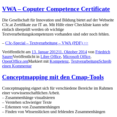
VWA – Coputer Competence Certificate
Die Gesellschaft für Innovation und Bildung bietet auf der Webseite
C3c.at Zertifikate zur IT an. Mit Hilfe einer Checkliste kann sehr
einfach überprüft werden ob wichtige
Textverarbeitungskompetenzen vorhanden sind oder noch fehlen.
–
C3c-Special – Textverarbeitung – VWA (PDF) >>
Veröffentlicht am
13. Januar 2012
11. Oktober 2014
von
Friedrich
Saurer
Veröffentlicht in
Libre Office
,
Microsoft Office
,
OpenOffice.org
Markiert mit
Kompetenz
,
Textverarbeitung
Schreib
einen Kommentar
Conceptmapping mit den Cmap-Tools
Conceptmapping eignet sich für verschiedene Bereiche im Rahmen
einer vorwissenschaftlichen Arbeit.
– Zusammenhänge visualisieren
– Verstehen schwieriger Texte
– Erkennen von Zusammenhängen
– Finden von Wissenslücken und fehlenden Zusammenhängen