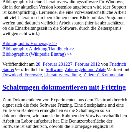
Bibliographix ist eine Literaturverwaltungssoftware für Windows,
die in der aktuellen Version kostenlos angeboten wird (der Support
ist kostenpflichtig). Lernende, die eine vorwissenschaftliche Arbeit
mit viel Literatur schreiben können einen Blick auf das Programm
werfen und dadurch vielleicht Arbeit sparen (hier ist abzuschätzen
ob die Einarbeitungszeit in die Software, durch die Zeitersparnis
wett gemacht wird.)
Bibiliographix Homepage >>
Bibliographix Anleitung/Handbuch >>
Bibliographix (Wikipedia Eintrag) >>
Veröffentlicht am
28. Februar 2012
27. Februar 2012
von
Friedrich
Saurer
Veröffentlicht in
Software
,
Zitierregeln und Zitate
Markiert mit
Download
,
Freeware
,
Literaturverwaltung
,
Zitieren
1 Kommentar
Schaltungen dokumentieren mit Fritzing
Zum Dokumentieren von Experimenten aus dem Elektronikbereich
eignet sich die freie Software Fritzing. Eine Steckplatine und eine
Fülle von Bauteilen ermöglichen es die Schaltungen so zu
dokumentieren, wie man sie im Rahmen der Vorwissenschaftlichen
Arbeit im Labor aufgebaut hat. Die Benutzeroberfläche der
Software ist auf deutsch, obwohl die Homepage englisch ist.