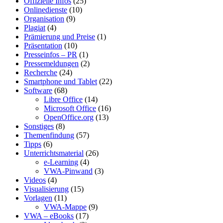
Offizielle Infos
(25)
Onlinedienste
(10)
Organisation
(9)
Plagiat
(4)
Prämierung und Preise
(1)
Präsentation
(10)
Presseinfos – PR
(1)
Pressemeldungen
(2)
Recherche
(24)
Smartphone und Tablet
(22)
Software
(68)
Libre Office
(14)
Microsoft Office
(16)
OpenOffice.org
(13)
Sonstiges
(8)
Themenfindung
(57)
Tipps
(6)
Unterrichtsmaterial
(26)
e-Learning
(4)
VWA-Pinwand
(3)
Videos
(4)
Visualisierung
(15)
Vorlagen
(11)
VWA-Mappe
(9)
VWA – eBooks
(17)