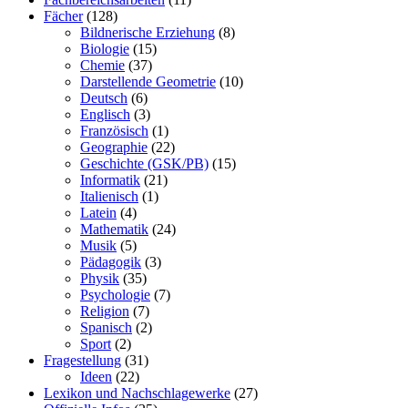
Fächer
(128)
Bildnerische Erziehung
(8)
Biologie
(15)
Chemie
(37)
Darstellende Geometrie
(10)
Deutsch
(6)
Englisch
(3)
Französisch
(1)
Geographie
(22)
Geschichte (GSK/PB)
(15)
Informatik
(21)
Italienisch
(1)
Latein
(4)
Mathematik
(24)
Musik
(5)
Pädagogik
(3)
Physik
(35)
Psychologie
(7)
Religion
(7)
Spanisch
(2)
Sport
(2)
Fragestellung
(31)
Ideen
(22)
Lexikon und Nachschlagewerke
(27)