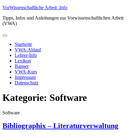
Zum
VorWissenschaftliche Arbeit .Info
Inhalt
Tipps, Infos und Anleitungen zur Vorwissenschaftlichen Arbeit
springen
(VWA)
Primäres
Menü
Startseite
VWA-Ablauf
Lehrer-Info
Lexikon
Banner
VWA-Kurs
Impressum
Datenschutz
Kategorie:
Software
Software
Bibliographix – Literaturverwaltung