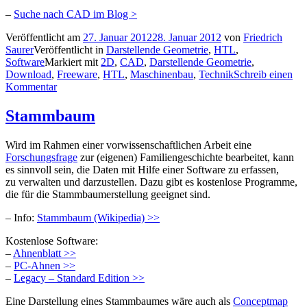
–
Suche nach CAD im Blog >
Veröffentlicht am
27. Januar 2012
28. Januar 2012
von
Friedrich
Saurer
Veröffentlicht in
Darstellende Geometrie
,
HTL
,
Software
Markiert mit
2D
,
CAD
,
Darstellende Geometrie
,
Download
,
Freeware
,
HTL
,
Maschinenbau
,
Technik
Schreib einen
Kommentar
Stammbaum
Wird im Rahmen einer vorwissenschaftlichen Arbeit eine
Forschungsfrage
zur (eigenen) Familiengeschichte bearbeitet, kann
es sinnvoll sein, die Daten mit Hilfe einer Software zu erfassen,
zu verwalten und darzustellen. Dazu gibt es kostenlose Programme,
die für die Stammbaumerstellung geeignet sind.
– Info:
Stammbaum (Wikipedia) >>
Kostenlose Software:
–
Ahnenblatt >>
–
PC-Ahnen >>
–
Legacy – Standard Edition >>
Eine Darstellung eines Stammbaumes wäre auch als
Conceptmap