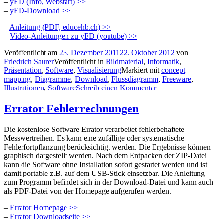
–
yED (Info, Webstart) >>
–
yED-Download >>
–
Anleitung (PDF, educehb.ch) >>
–
Video-Anleitungen zu yED (youtube) >>
Veröffentlicht am
23. Dezember 2011
22. Oktober 2012
von
Friedrich Saurer
Veröffentlicht in
Bildmaterial
,
Informatik
,
Präsentation
,
Software
,
Visualisierung
Markiert mit
concept
mapping
,
Diagramme
,
Download
,
Flussdiagramm
,
Freeware
,
Illustrationen
,
Software
Schreib einen Kommentar
Errator Fehlerrechnungen
Die kostenlose Software Errator verarbeitet fehlerbehaftete
Messwertreihen. Es kann eine zufällige oder systematische
Fehlerfortpflanzung berücksichtigt werden. Die Ergebnisse können
graphisch dargestellt werden. Nach dem Entpacken der ZIP-Datei
kann die Software ohne Installation sofort gestartet werden und ist
damit portable z.B. auf dem USB-Stick einsetzbar. Die Anleitung
zum Programm befindet sich in der Download-Datei und kann auch
als PDF-Datei von der Homepage aufgerufen werden.
–
Errator Homepage >>
–
Errator Downloadseite >>