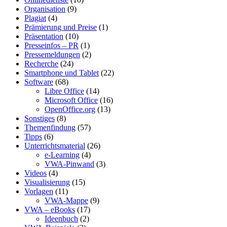
Organisation
(9)
Plagiat
(4)
Prämierung und Preise
(1)
Präsentation
(10)
Presseinfos – PR
(1)
Pressemeldungen
(2)
Recherche
(24)
Smartphone und Tablet
(22)
Software
(68)
Libre Office
(14)
Microsoft Office
(16)
OpenOffice.org
(13)
Sonstiges
(8)
Themenfindung
(57)
Tipps
(6)
Unterrichtsmaterial
(26)
e-Learning
(4)
VWA-Pinwand
(3)
Videos
(4)
Visualisierung
(15)
Vorlagen
(11)
VWA-Mappe
(9)
VWA – eBooks
(17)
Ideenbuch
(2)