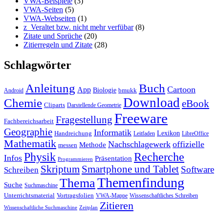
VWA-Beispiele
(3)
VWA-Seiten
(5)
VWA-Webseiten
(1)
z_Veraltet bzw. nicht mehr verfübar
(8)
Zitate und Sprüche
(20)
Zitierregeln und Zitate
(28)
Schlagwörter
Anleitung
Buch
Cartoon
App
Biologie
bmukk
Android
Download
Chemie
eBook
Cliparts
Darstellende Geometrie
Freeware
Fragestellung
Fachbereichsarbeit
Geographie
Informatik
Lexikon
Handreichung
Leitfaden
LibreOffice
Mathematik
Nachschlagewerk
offizielle
Methode
messen
Physik
Recherche
Infos
Präsentation
Programmieren
Skriptum
Smartphone und Tablet
Software
Schreiben
Themenfindung
Thema
Suche
Suchmaschine
Unterrichtsmaterial
Vortragsfolien
VWA-Mappe
Wissenschaftliches Schreiben
Zitieren
Wissenschaftliche Suchmaschine
Zeitplan