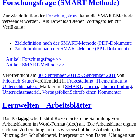
Forschungsfrage (SMART-Methode)
Zur Zieldefinition der
Forschungsfrage
kann die SMART-Methode
verwendet werden. Als Download stehen Vortragsfolien zur
Verfügung:
Zieldefinition nach der SMART-Methode (PDF-Dokument)
Zieldefinition nach der SMART-Metode (PPT-Dokument)
–
Artikel: Forschungsfrage >>
–
Artikel: SMART-Methode >>
Veröffentlicht am
30. September 2011
25. September 2011
von
Friedrich Saurer
Veröffentlicht in
Fragestellung
,
Themenfindung
,
Unterrichtsmaterial
Markiert mit
SMART
,
Thema
,
Themenfindung
,
Unterrichtsmaterial
,
Vortragsfolien
Schreib einen Kommentar
Lernwelten – Arbeitsblätter
Das Pädagogische Institut Bozen bietet eine Sammlung von
Arbeitsblättern im Word-Format (.doc) an. Die Arbeitsblätter eignen
sich zur Vorbereitung auf das wissenschaftliche Arbeiten, die
Nutzung der Schulbücherei, Interpretation von Daten, Übungen zur