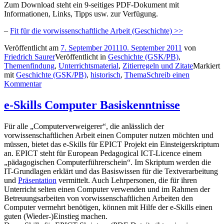
Zum Download steht ein 9-seitiges PDF-Dokument mit
Informationen, Links, Tipps usw. zur Verfügung.
–
Fit für die vorwissenschaftliche Arbeit (Geschichte) >>
Veröffentlicht am
7. September 2011
10. September 2011
von
Friedrich Saurer
Veröffentlicht in
Geschichte (GSK/PB)
,
Themenfindung
,
Unterrichtsmaterial
,
Zitierregeln und Zitate
Markiert
mit
Geschichte (GSK/PB)
,
historisch
,
Thema
Schreib einen
Kommentar
e-Skills Computer Basiskenntnisse
Für alle „Computerverweigerer“, die anlässlich der
vorwissenschaftlichen Arbeit einen Computer nutzen möchten und
müssen, bietet das e-Skills für EPICT Projekt ein Einsteigerskriptum
an. EPICT steht für European Pedagogical ICT-Licence einem
„pädagogischen Computerführerschein“. Im Skriptum werden die
IT-Grundlagen erklärt und das Basiswissen für die Textverarbeitung
und
Präsentation
vermittelt. Auch Lehrpersonen, die für ihren
Unterricht selten einen Computer verwenden und im Rahmen der
Betreuungsarbeiten von vorwissenschaftlichen Arbeiten den
Computer vermehrt benötigen, können mit Hilfe der e-Skills einen
guten (Wieder-)Einstieg machen.