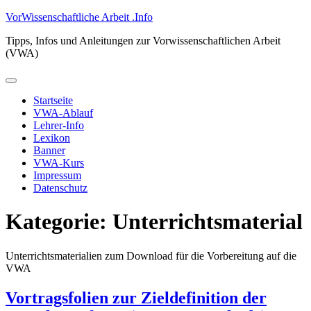
Zum
VorWissenschaftliche Arbeit .Info
Inhalt
Tipps, Infos und Anleitungen zur Vorwissenschaftlichen Arbeit
springen
(VWA)
Primäres
Menü
Startseite
VWA-Ablauf
Lehrer-Info
Lexikon
Banner
VWA-Kurs
Impressum
Datenschutz
Kategorie:
Unterrichtsmaterial
Unterrichtsmaterialien zum Download für die Vorbereitung auf die
VWA
Vortragsfolien zur Zieldefinition der