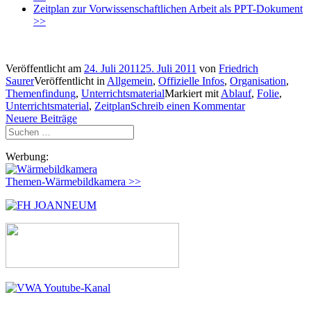
Zeitplan zur Vorwissenschaftlichen Arbeit als PPT-Dokument
>>
Veröffentlicht am
24. Juli 2011
25. Juli 2011
von
Friedrich
Saurer
Veröffentlicht in
Allgemein
,
Offizielle Infos
,
Organisation
,
Themenfindung
,
Unterrichtsmaterial
Markiert mit
Ablauf
,
Folie
,
Unterrichtsmaterial
,
Zeitplan
Schreib einen Kommentar
Beitragsnavigation
Neuere Beiträge
Suchen
nach:
Werbung:
Themen-Wärmebildkamera >>