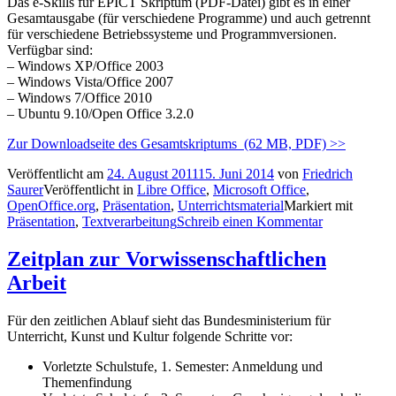
Das e-Skills für EPICT Skriptum (PDF-Datei) gibt es in einer
Gesamtausgabe (für verschiedene Programme) und auch getrennt
für verschiedene Betriebssysteme und Programmversionen.
Verfügbar sind:
– Windows XP/Office 2003
– Windows Vista/Office 2007
– Windows 7/Office 2010
– Ubuntu 9.10/Open Office 3.2.0
Zur Downloadseite des Gesamtskriptums (62 MB, PDF) >>
Veröffentlicht am
24. August 2011
15. Juni 2014
von
Friedrich
Saurer
Veröffentlicht in
Libre Office
,
Microsoft Office
,
OpenOffice.org
,
Präsentation
,
Unterrichtsmaterial
Markiert mit
Präsentation
,
Textverarbeitung
Schreib einen Kommentar
Zeitplan zur Vorwissenschaftlichen
Arbeit
Für den zeitlichen Ablauf sieht das Bundesministerium für
Unterricht, Kunst und Kultur folgende Schritte vor:
Vorletzte Schulstufe, 1. Semester: Anmeldung und
Themenfindung