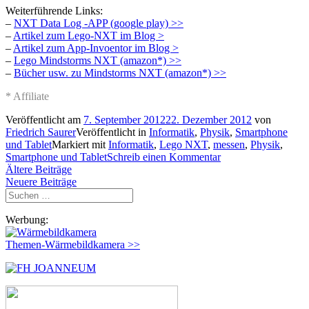
Weiterführende Links:
–
NXT Data Log -APP (google play) >>
–
Artikel zum Lego-NXT im Blog >
–
Artikel zum App-Invoentor im Blog >
–
Lego Mindstorms NXT (amazon*) >>
–
Bücher usw. zu Mindstorms NXT (amazon*) >>
* Affiliate
Veröffentlicht am
7. September 2012
22. Dezember 2012
von
Friedrich Saurer
Veröffentlicht in
Informatik
,
Physik
,
Smartphone
und Tablet
Markiert mit
Informatik
,
Lego NXT
,
messen
,
Physik
,
Smartphone und Tablet
Schreib einen Kommentar
Beitragsnavigation
Ältere Beiträge
Neuere Beiträge
Suchen
nach:
Werbung:
Themen-Wärmebildkamera >>