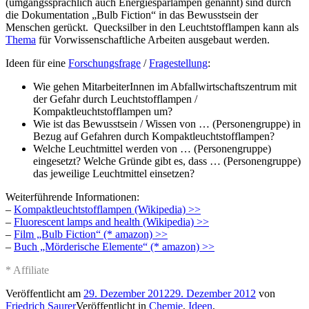
(umgangssprachlich auch Energiesparlampen genannt) sind durch
die Dokumentation „Bulb Fiction“ in das Bewusstsein der
Menschen gerückt. Quecksilber in den Leuchtstofflampen kann als
Thema
für Vorwissenschaftliche Arbeiten ausgebaut werden.
Ideen für eine
Forschungsfrage
/
Fragestellung
:
Wie gehen MitarbeiterInnen im Abfallwirtschaftszentrum mit
der Gefahr durch Leuchtstofflampen /
Kompaktleuchtstofflampen um?
Wie ist das Bewusstsein / Wissen von … (Personengruppe) in
Bezug auf Gefahren durch Kompaktleuchtstofflampen?
Welche Leuchtmittel werden von … (Personengruppe)
eingesetzt? Welche Gründe gibt es, dass … (Personengruppe)
das jeweilige Leuchtmittel einsetzen?
Weiterführende Informationen:
–
Kompaktleuchtstofflampen (Wikipedia) >>
–
Fluorescent lamps and health (Wikipedia) >>
–
Film „Bulb Fiction“ (* amazon) >>
–
Buch „Mörderische Elemente“ (* amazon) >>
* Affiliate
Veröffentlicht am
29. Dezember 2012
29. Dezember 2012
von
Friedrich Saurer
Veröffentlicht in
Chemie
,
Ideen
,