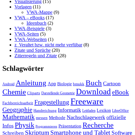
Visualisierung
(15)
Vorlagen
(11)
VWA-Mappe
(9)
VWA – eBooks
(17)
Ideenbuch
(2)
VWA-Beispiele
(3)
VWA-Seiten
(5)
VWA-Webseiten
(1)
z_Veraltet bzw. nicht mehr verfübar
(8)
Zitate und Sprüche
(20)
Zitierregeln und Zitate
(28)
Schlagwörter
Anleitung
Buch
Cartoon
App
Biologie
bmukk
Android
Download
Chemie
eBook
Cliparts
Darstellende Geometrie
Freeware
Fragestellung
Fachbereichsarbeit
Geographie
Informatik
Lexikon
Handreichung
Leitfaden
LibreOffice
Mathematik
Nachschlagewerk
offizielle
Methode
messen
Physik
Recherche
Infos
Präsentation
Programmieren
Skriptum
Smartphone und Tablet
Software
Schreiben