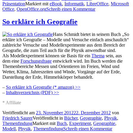
Präsentation
Markiert mit
eBook
,
Informatik
,
LibreOffice
,
Microsoft
Office
,
OpenOffice.org
Schreib einen Kommentar
So erkläre ich Geografie
Hans Schmidt bietet in seinem Buch „So
erkläre ich Geografie – Modelle und Versuche einfach anschaulich“
zahlreiche Versuche und Modellexperimente aus dem Bereich der
Geografie, die zum Teil auch für die Physik anwendbar sind.
Als Modellexperiment können sie Basis für ein
Thema
sein, aus
dem eine
Forschungsfrage
entwickelt wird. Im Buch werden die
Themenbereiche Messen und Orientieren im Freien, Wind und
Wetter, Klima, Jahreszeiten und Winde, Vorgänge auf der Erde,
Darstellung der Erde, Himmelskörper behandelt.
–
So erkläre ich Geografie (* amazon) >>
–
Inhaltsverzeichnis (PDF) >>
* Affiliate
Veröffentlicht am
23. November 2012
22. Dezember 2012
von
Friedrich Saurer
Veröffentlicht in
Bücher
,
Geographie
,
Physik
,
Themenfindung
Markiert mit
Buch
,
Experiment
,
Geographie
,
Modell
,
Physik
,
Themenfindung
Schreib einen Kommentar