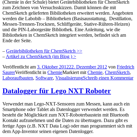
(Chemie in der Schule) bietet Gerätebibliotheken für ChemSketch
zum Zeichnen von Versuchsskizzen. Damit können die mit
ChemSketch gelieferten Bibiliotheken erweitert werden. Angeboten
werden die Labobib – Bibliotheken (Basisausstattung, Destillation,
Messen-Trennen-Trocknen, Schliffgeräte, Stative-Rühren-Heizen)
und die PIN-Laborgeräte Bibliothek. Eine Anleitung, wie die
Bibliotheken in ChemSketch integriert werden, befindet sich am
Ende der Seite.
–
Gerätebibilotheken für ChemSketch >>
–
Artikel zu ChemSketch (im Blog ) >
Veröffentlicht am
3. Oktober 2012
22. Dezember 2012
von
Friedrich
Saurer
Veröffentlicht in
Chemie
Markiert mit
Chemie
,
ChemSketch
,
Laboraufbauten
,
Software
,
Visualisierung
Schreib einen Kommentar
Datalogger für Lego NXT Roboter
Verwendet man Lego-NXT-Sensoren zum Messen, kann auch ein
Smartphone oder Tablet als Datenlogger verwendet werden. Es
besteht die Möglichkeit zum NXT-Roboterbaustein mit Bluetooth
Kontakt aufzunehmen und die Daten zu übertragen. Dazu gibt es
fertige Apps (z.B. NXT Data Log) oder man programmiert sich mit
dem App-Inventor seinen eigenen Datenlogger.