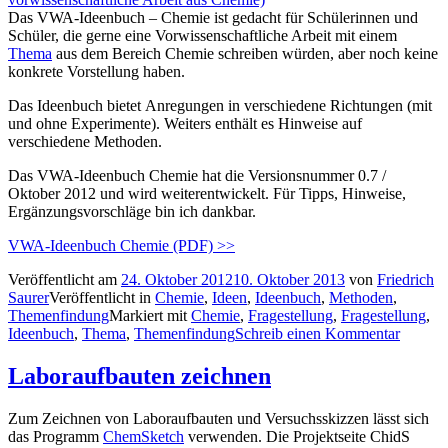
Das VWA-Ideenbuch – Chemie ist gedacht für Schülerinnen und
Schüler, die gerne eine Vorwissenschaftliche Arbeit mit einem
Thema
aus dem Bereich Chemie schreiben würden, aber noch keine
konkrete Vorstellung haben.
Das Ideenbuch bietet Anregungen in verschiedene Richtungen (mit
und ohne Experimente). Weiters enthält es Hinweise auf
verschiedene Methoden.
Das VWA-Ideenbuch Chemie hat die Versionsnummer 0.7 /
Oktober 2012 und wird weiterentwickelt. Für Tipps, Hinweise,
Ergänzungsvorschläge bin ich dankbar.
VWA-Ideenbuch Chemie (PDF) >>
Veröffentlicht am
24. Oktober 2012
10. Oktober 2013
von
Friedrich
Saurer
Veröffentlicht in
Chemie
,
Ideen
,
Ideenbuch
,
Methoden
,
Themenfindung
Markiert mit
Chemie
,
Fragestellung
,
Fragestellung
,
Ideenbuch
,
Thema
,
Themenfindung
Schreib einen Kommentar
Laboraufbauten zeichnen
Zum Zeichnen von Laboraufbauten und Versuchsskizzen lässt sich
das Programm
ChemSketch
verwenden. Die Projektseite ChidS