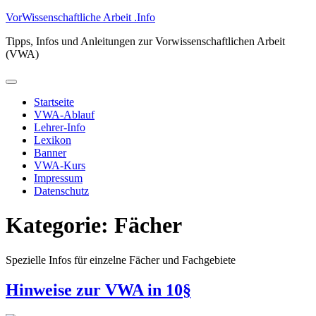
Zum
VorWissenschaftliche Arbeit .Info
Inhalt
Tipps, Infos und Anleitungen zur Vorwissenschaftlichen Arbeit
springen
(VWA)
Primäres
Menü
Startseite
VWA-Ablauf
Lehrer-Info
Lexikon
Banner
VWA-Kurs
Impressum
Datenschutz
Kategorie:
Fächer
Spezielle Infos für einzelne Fächer und Fachgebiete
Hinweise zur VWA in 10§