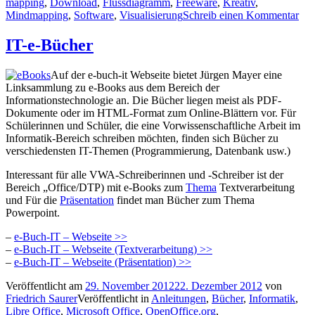
mapping
,
Download
,
Flussdiagramm
,
Freeware
,
Kreativ
,
Mindmapping
,
Software
,
Visualisierung
Schreib einen Kommentar
IT-e-Bücher
Auf der e-buch-it Webseite bietet Jürgen Mayer eine
Linksammlung zu e-Books aus dem Bereich der
Informationstechnologie an. Die Bücher liegen meist als PDF-
Dokumente oder im HTML-Format zum Online-Blättern vor. Für
Schülerinnen und Schüler, die eine Vorwissenschaftliche Arbeit im
Informatik-Bereich schreiben möchten, finden sich Bücher zu
verschiedensten IT-Themen (Programmierung, Datenbank usw.)
Interessant für alle VWA-Schreiberinnen und -Schreiber ist der
Bereich „Office/DTP) mit e-Books zum
Thema
Textverarbeitung
und Für die
Präsentation
findet man Bücher zum Thema
Powerpoint.
–
e-Buch-IT – Webseite >>
–
e-Buch-IT – Webseite (Textverarbeitung) >>
–
e-Buch-IT – Webseite (Präsentation) >>
Veröffentlicht am
29. November 2012
22. Dezember 2012
von
Friedrich Saurer
Veröffentlicht in
Anleitungen
,
Bücher
,
Informatik
,
Libre Office
,
Microsoft Office
,
OpenOffice.org
,