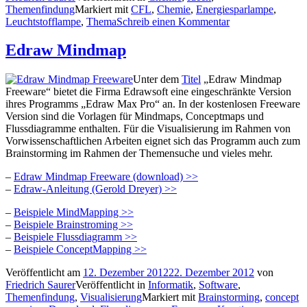
Themenfindung
Markiert mit
CFL
,
Chemie
,
Energiesparlampe
,
Leuchtstofflampe
,
Thema
Schreib einen Kommentar
Edraw Mindmap
Unter dem
Titel
„Edraw Mindmap
Freeware“ bietet die Firma Edrawsoft eine eingeschränkte Version
ihres Programms „Edraw Max Pro“ an. In der kostenlosen Freeware
Version sind die Vorlagen für Mindmaps, Conceptmaps und
Flussdiagramme enthalten. Für die Visualisierung im Rahmen von
Vorwissenschaftlichen Arbeiten eignet sich das Programm auch zum
Brainstorming im Rahmen der Themensuche und vieles mehr.
–
Edraw Mindmap Freeware (download) >>
–
Edraw-Anleitung (Gerold Dreyer) >>
–
Beispiele MindMapping >>
–
Beispiele Brainstroming >>
–
Beispiele Flussdiagramm >>
–
Beispiele ConceptMapping >>
Veröffentlicht am
12. Dezember 2012
22. Dezember 2012
von
Friedrich Saurer
Veröffentlicht in
Informatik
,
Software
,
Themenfindung
,
Visualisierung
Markiert mit
Brainstorming
,
concept