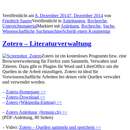
Veröffentlicht am
8. Dezember 2014
7. Dezember 2014
von
Friedrich Saurer
Veröffentlicht in
Anleitungen
,
Recherche
,
Unterrichtsmaterial
Markiert mit
Anleitung
,
Recherche
,
Suche
,
Wissenschaftliche Suchmaschine
Schreib einen Kommentar
Zotero – Literaturverwaltung
Zotero ist ein kostenloses Programm bzw. eine
Browsererweiterung für Firefox zum Sammeln, Verwalten und
Zitieren. Dazu gibt es Plugins für Word und LibreOffice um die
Quellen in die Arbeit einzufügen. Zotero ist ideal für
Vorwissenschaftliche Arbeiten bei denen viele Quellen verwaltet
und verwendet werden.
–
Zotero-Homepage >>
–
Zotero-Download >>
–
Zotero (Wikipedia-Eintrag) >>
–
Zotero Anleitung (fernuni.ch) >>
(PDF-Anleitung, 80 Seiten)
– Video:
Zotero – Quellen sammeln und speichern >>