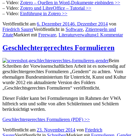
– Video:
Zotero – Quellen in Word-Dokumente einbinden >>
– Video:
Zotero und LibreOffice – Tutorial >>
– Video:
Einführung in Zotero >>
Veröffentlicht am
6. Dezember 2014
6. Dezember 2014
von
Friedrich Saurer
Veröffentlicht in
Software
,
Zitierregeln und
Zitate
Markiert mit
Freeware
,
Literaturverwaltung
1 Kommentar
Geschlechtergerechtes Formulieren
Beim
Schreiben der Vorwissenschaftlichen Arbeit ist es notwendig auf
geschlechtergerechtes Formulieren „Gendern“ zu achten. Vom
ehemaligen Bundesministerium für Unterricht, Kunst und Kultur
wurde 2012 ein aktualisierte Version des Folders
„Geschlechtsgerechtes Formulieren“ veröffentlicht.
Dieser Folder kann bei Formulierungen im Rahmen der VWA
hilfreich sein und sollte von allen Schülerinnen und Schülern
berücksichtigt werden.
Geschlechtergerechtes Formulieren (PDF) >>
Veröffentlicht am
23. November 2014
von
Friedrich
Saurer
Veröffentlicht in
Schreiben
Markiert mit
Formulieren
,
Gender
,