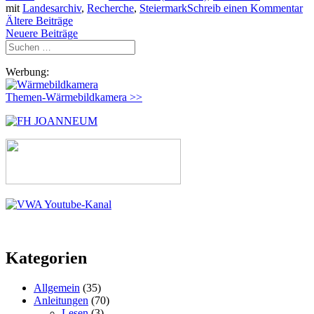
mit
Landesarchiv
,
Recherche
,
Steiermark
Schreib einen Kommentar
Beitragsnavigation
Ältere Beiträge
Neuere Beiträge
Suchen
nach:
Werbung:
Themen-Wärmebildkamera >>
Kategorien
Allgemein
(35)
Anleitungen
(70)
Lesen
(3)