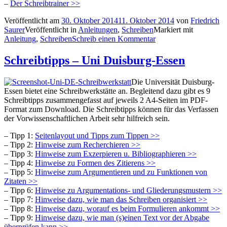
–
Der Schreibtrainer >>
Veröffentlicht am
30. Oktober 2014
11. Oktober 2014
von
Friedrich
Saurer
Veröffentlicht in
Anleitungen
,
Schreiben
Markiert mit
Anleitung
,
Schreiben
Schreib einen Kommentar
Schreibtipps – Uni Duisburg-Essen
Die Universität Duisburg-
Essen bietet eine Schreibwerkstätte an. Begleitend dazu gibt es 9
Schreibtipps zusammengefasst auf jeweils 2 A4-Seiten im PDF-
Format zum Download. Die Schreibtipps können für das Verfassen
der Vorwissenschaftlichen Arbeit sehr hilfreich sein.
– Tipp 1:
Seitenlayout und Tipps zum Tippen >>
– Tipp 2:
Hinweise zum Recherchieren >>
– Tipp 3:
Hinweise zum Exzerpieren u. Bibliographieren >>
– Tipp 4:
Hinweise zu Formen des Zitierens >>
– Tipp 5:
Hinweise zum Argumentieren und zu Funktionen von
Zitaten >>
– Tipp 6:
Hinweise zu Argumentations- und Gliederungsmustern >>
– Tipp 7:
Hinweise dazu, wie man das Schreiben organisiert >>
– Tipp 8:
Hinweise dazu, worauf es beim Formulieren ankommt >>
– Tipp 9:
Hinweise dazu, wie man (s)einen Text vor der Abgabe
überprüfen kann >>