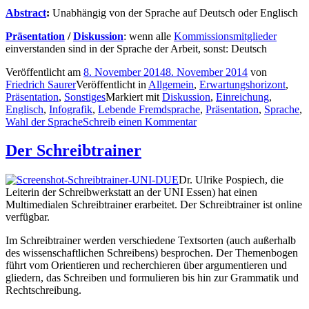
Abstract
:
Unabhängig von der Sprache auf Deutsch oder Englisch
Präsentation
/
Diskussion
: wenn alle
Kommissionsmitglieder
einverstanden sind in der Sprache der Arbeit, sonst: Deutsch
Veröffentlicht am
8. November 2014
8. November 2014
von
Friedrich Saurer
Veröffentlicht in
Allgemein
,
Erwartungshorizont
,
Präsentation
,
Sonstiges
Markiert mit
Diskussion
,
Einreichung
,
Englisch
,
Infografik
,
Lebende Fremdsprache
,
Präsentation
,
Sprache
,
Wahl der Sprache
Schreib einen Kommentar
Der Schreibtrainer
Dr. Ulrike Pospiech, die
Leiterin der Schreibwerkstatt an der UNI Essen) hat einen
Multimedialen Schreibtrainer erarbeitet. Der Schreibtrainer ist online
verfügbar.
Im Schreibtrainer werden verschiedene Textsorten (auch außerhalb
des wissenschaftlichen Schreibens) besprochen. Der Themenbogen
führt vom Orientieren und recherchieren über argumentieren und
gliedern, das Schreiben und formulieren bis hin zur Grammatik und
Rechtschreibung.