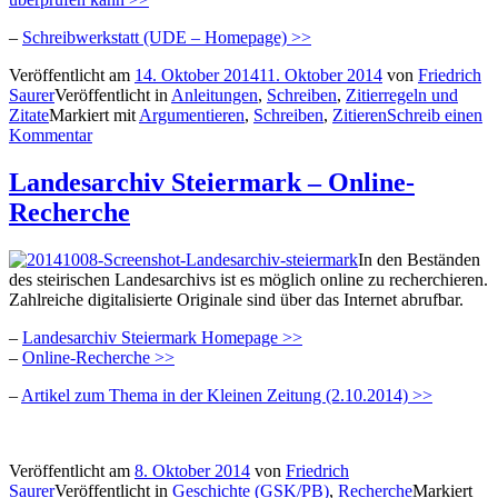
–
Schreibwerkstatt (UDE – Homepage) >>
Veröffentlicht am
14. Oktober 2014
11. Oktober 2014
von
Friedrich
Saurer
Veröffentlicht in
Anleitungen
,
Schreiben
,
Zitierregeln und
Zitate
Markiert mit
Argumentieren
,
Schreiben
,
Zitieren
Schreib einen
Kommentar
Landesarchiv Steiermark – Online-
Recherche
In den Beständen
des steirischen Landesarchivs ist es möglich online zu recherchieren.
Zahlreiche digitalisierte Originale sind über das Internet abrufbar.
–
Landesarchiv Steiermark Homepage >>
–
Online-Recherche >>
–
Artikel zum Thema in der Kleinen Zeitung (2.10.2014) >>
Veröffentlicht am
8. Oktober 2014
von
Friedrich
Saurer
Veröffentlicht in
Geschichte (GSK/PB)
,
Recherche
Markiert