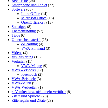
Recherche
(24)
Smartphone und Tablet
(22)
Software
(68)
Libre Office
(14)
Microsoft Office
(16)
OpenOffice.org
(13)
Sonstiges
(8)
Themenfindung
(57)
Tipps
(6)
Unterrichtsmaterial
(26)
e-Learning
(4)
VWA-Pinwand
(3)
Videos
(4)
Visualisierung
(15)
Vorlagen
(11)
VWA-Mappe
(9)
VWA – eBooks
(17)
Ideenbuch
(2)
VWA-Beispiele
(3)
VWA-Seiten
(5)
VWA-Webseiten
(1)
z_Veraltet bzw. nicht mehr verfübar
(8)
Zitate und Sprüche
(20)
Zitierregeln und Zitate
(28)