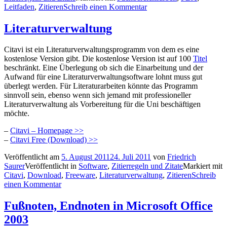
Leitfaden
,
Zitieren
Schreib einen Kommentar
Literaturverwaltung
Citavi ist ein Literaturverwaltungsprogramm von dem es eine
kostenlose Version gibt. Die kostenlose Version ist auf 100
Titel
beschränkt. Eine Überlegung ob sich die Einarbeitung und der
Aufwand für eine Literaturverwaltungsoftware lohnt muss gut
überlegt werden. Für Literaturarbeiten könnte das Programm
sinnvoll sein, ebenso wenn sich jemand mit professioneller
Literaturverwaltung als Vorbereitung für die Uni beschäftigen
möchte.
–
Citavi – Homepage >>
–
Citavi Free (Download) >>
Veröffentlicht am
5. August 2011
24. Juli 2011
von
Friedrich
Saurer
Veröffentlicht in
Software
,
Zitierregeln und Zitate
Markiert mit
Citavi
,
Download
,
Freeware
,
Literaturverwaltung
,
Zitieren
Schreib
einen Kommentar
Fußnoten, Endnoten in Microsoft Office
2003