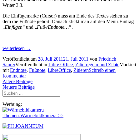
Writer 3.3.
Die Einfügemarke (Cursor) muss am Ende des Textes stehen zu
dem die Fußnote gehört. Danach klickt man auf den Menü-Eintrag
„
Einfügen
“ und „
Fuß-/Endnote…
“ .
„Fußnoten
weiterlesen
→
und
Veröffentlicht am
28. Juli 2011
21. Juli 2011
von
Friedrich
Endnoten
Saurer
Veröffentlicht in
Libre Office
,
Zitierregeln und Zitate
Markiert
in
mit
Endnote
,
Fußnote
,
LibreOffice
,
Zitieren
Schreib einen
LibreOffice“
Kommentar
Beitragsnavigation
Ältere Beiträge
Neuere Beiträge
Suchen
nach:
Werbung:
Themen-Wärmebildkamera >>