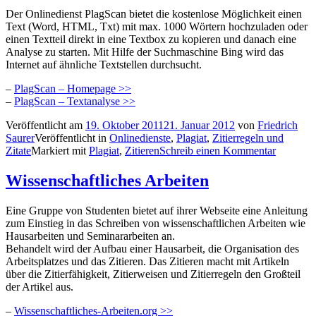
Der Onlinedienst PlagScan bietet die kostenlose Möglichkeit einen
Text (Word, HTML, Txt) mit max. 1000 Wörtern hochzuladen oder
einen Textteil direkt in eine Textbox zu kopieren und danach eine
Analyse zu starten. Mit Hilfe der Suchmaschine Bing wird das
Internet auf ähnliche Textstellen durchsucht.
–
PlagScan – Homepage >>
–
PlagScan – Textanalyse >>
Veröffentlicht am
19. Oktober 2011
21. Januar 2012
von
Friedrich
Saurer
Veröffentlicht in
Onlinedienste
,
Plagiat
,
Zitierregeln und
Zitate
Markiert mit
Plagiat
,
Zitieren
Schreib einen Kommentar
Wissenschaftliches Arbeiten
Eine Gruppe von Studenten bietet auf ihrer Webseite eine Anleitung
zum Einstieg in das Schreiben von wissenschaftlichen Arbeiten wie
Hausarbeiten und Seminararbeiten an.
Behandelt wird der Aufbau einer Hausarbeit, die Organisation des
Arbeitsplatzes und das Zitieren. Das Zitieren macht mit Artikeln
über die Zitierfähigkeit, Zitierweisen und Zitierregeln den Großteil
der Artikel aus.
–
Wissenschaftliches-Arbeiten.org >>