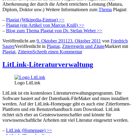
Aberkennung der durch die Arbeit erreichten Leistung (Matura,
Diplom, Doktor usw.) Weitere Informationen zum
Thema
Plagiat:
–
Plagiat (Wikipedia-Eintrag) >>
–
Plagiat (ein Artikel von Marcus Knill) >>
–
Blog zum Thema Plagiat von Dr. Stefan Weber >>
Veröffentlicht am
9. Oktober 2011
23. Oktober 2011
von
Friedrich
Saurer
Veröffentlicht in
Plagiat
,
Zitierregeln und Zitate
Markiert mit
Plagiat
,
Zitieren
Schreib einen Kommentar
LitLink-Literaturverwaltung
Logo LitLink
LitLink ist ein kostenloses Literaturverwaltungsprogramm. Die
Software basiert auf der Datenbank-FileMaker und muss installiert
werden. Auf der LitLink-Homepage gibt es auch eine Zitierformen-
Plattform und ein Benutzerhandbuch zum Download. LitLink
richtet sich eher an Geisteswissenschaftler und könnte für
vorwissenschaftliche Arbeiten mit viel Literatur eingesetzt werden.
–
LitLink (Homepage) >>