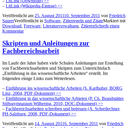
–
LitLink (Download) >>
–
LitLink (Wikipedia-Eintrag) >>
Veröffentlicht am
25. August 2011
10. September 2011
von
Friedrich
Saurer
Veröffentlicht in
Software
,
Zitierregeln und Zitate
Markiert mit
Download
,
Freeware
,
Literaturverwaltung
,
Zitieren
Schreib einen
Kommentar
Skripten und Anleitungen zur
Fachbereichsarbeit
Im Laufe der Jahre haben viele Schulen Anleitungen zur Erstellung
von Fachbereichsarbeiten und Skripten zum Unterrichtsfach
„Einführung in das wissenschaftliche Arbeiten“ erstellt. Im
folgenden einige Links zum Weiterlesen.
–
Einführung ins wissenschaftliche Arbeiten (S. Karlhuber, BORG
Linz, 2004, PDF-Dokument) >>
–
Einführung in das wissenschaftliche Arbieten (P. Ch. Brandstätter,
Stiftsgymnasium Wilhering, 2010, DOC-Dokument) >>
–
Fachbereichsarbeiten schreiben und betreuen (A. Schreilechner,
PH-Salzburg, 2008, PDF-Dokument) >>
Veröffentlicht am
14. August 2011
6. September 2011
von
Friedrich