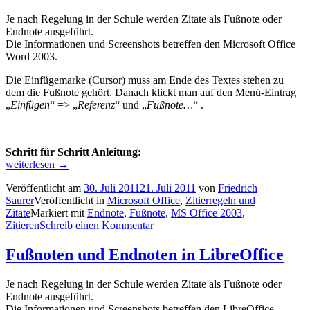
Je nach Regelung in der Schule werden Zitate als Fußnote oder
Endnote ausgeführt.
Die Informationen und Screenshots betreffen den Microsoft Office
Word 2003.
Die Einfügemarke (Cursor) muss am Ende des Textes stehen zu
dem die Fußnote gehört. Danach klickt man auf den Menü-Eintrag
„
Einfügen
“ => „
Referenz
“ und „
Fußnote…
“ .
Schritt für Schritt Anleitung:
„Fußnoten,
weiterlesen
→
Endnoten
Veröffentlicht am
30. Juli 2011
21. Juli 2011
von
Friedrich
in
Saurer
Veröffentlicht in
Microsoft Office
,
Zitierregeln und
Microsoft
Zitate
Markiert mit
Endnote
,
Fußnote
,
MS Office 2003
,
Office
Zitieren
Schreib einen Kommentar
2003“
Fußnoten und Endnoten in LibreOffice
Je nach Regelung in der Schule werden Zitate als Fußnote oder
Endnote ausgeführt.
Die Informationen und Screenshots betreffen den LibreOffice