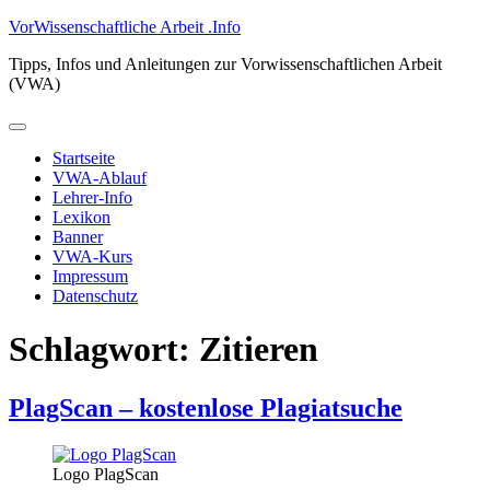
Zum
VorWissenschaftliche Arbeit .Info
Inhalt
Tipps, Infos und Anleitungen zur Vorwissenschaftlichen Arbeit
springen
(VWA)
Primäres
Menü
Startseite
VWA-Ablauf
Lehrer-Info
Lexikon
Banner
VWA-Kurs
Impressum
Datenschutz
Schlagwort:
Zitieren
PlagScan – kostenlose Plagiatsuche
Logo PlagScan