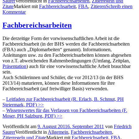
Saurer
Veröffentlicht in
Fachbereichsarbeiten
,
Zitierregeln und
Zitate
Markiert mit
Fachbereichsarbeit
,
FBA
,
Zitieren
Schreib einen
Kommentar
Fachbereichsarbeiten
Die derzeitige Form der vorwissenschaftlichen Arbeit ist die
Fachbereichsarbeit (in der BHS werden die Fachbereichsarbeiten
(FBA) auch „Diplomarbeiten“ genannt). Informationen,
Anleitungen usw. zu den Fachbereichsarbeiten können abgesehen
von z.T. abweichenden Rahmenbedingungen (Umfang, Zeitplan,
Präsentation
) auch für eine vorwissenschaftliche Arbeit brauchbar
sein.
Auch Schülerinnen und Schüler, die vor 2012/13 (in der BHS
2013/14) maturieren, können diese Informationen für ihre
Fachbereichsarbeit (auf freiwilliger Basis) verwenden.
–
Leitfaden zur Fachbereichsarbeit (R. Erlach, B. Schmut, PH
Steiermark, PDF) >>
–
Wissenswertes für das Verfassen von Fachbereichsarbeiten (F.
Moser, PH Salzburg, PDF) >>
Veröffentlicht am
9. August 2011
6. September 2011
von
Friedrich
Saurer
Veröffentlicht in
Allgemein
,
Fachbereichsarbeiten
,
Zitierregeln und Zitate
Markiert mit
Fachbereichsarbeit
,
FBA
,