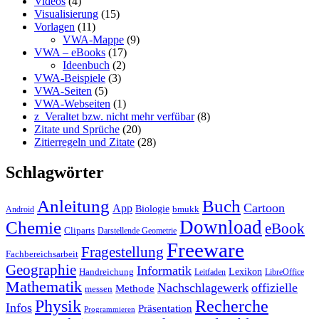
Videos
(4)
Visualisierung
(15)
Vorlagen
(11)
VWA-Mappe
(9)
VWA – eBooks
(17)
Ideenbuch
(2)
VWA-Beispiele
(3)
VWA-Seiten
(5)
VWA-Webseiten
(1)
z_Veraltet bzw. nicht mehr verfübar
(8)
Zitate und Sprüche
(20)
Zitierregeln und Zitate
(28)
Schlagwörter
Anleitung
Buch
Cartoon
App
Biologie
bmukk
Android
Download
Chemie
eBook
Cliparts
Darstellende Geometrie
Freeware
Fragestellung
Fachbereichsarbeit
Geographie
Informatik
Lexikon
Handreichung
Leitfaden
LibreOffice
Mathematik
Nachschlagewerk
offizielle
Methode
messen
Physik
Recherche
Infos
Präsentation
Programmieren