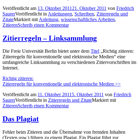
Veröffentlicht am
13. Oktober 2011
21. Oktober 2011
von
Friedrich
Saurer
Veröffentlicht in
Anleitungen
,
Schreiben
,
Zitierregeln und
Zitate
Markiert mit
Anleitung
,
wissenschaftliches Arbeiten
,
Zitieren
Schreib einen Kommentar
Zitierregeln – Linksammlung
Die Freie Universität Berlin bietet unter dem
Titel
„Richtig zitieren:
Zitierregeln für konventionelle und elektronische Medien“ eine
umfangreiche Linksammlung zu verschiedenen Zitiervorschriften im
Internet.
Richtig zitieren:
Zitierregeln für konventionelle und elektronische Medien >>
Veröffentlicht am
11. Oktober 2011
5. Oktober 2011
von
Friedrich
Saurer
Veröffentlicht in
Zitierregeln und Zitate
Markiert mit
Zitieren
Schreib einen Kommentar
Das Plagiat
Fehler beim Zitieren und die Übernahme von fremden Inhalten
(Texten usw.) führen zu einem Plagiat. Ein Plagiat führt zur