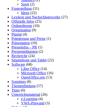
Sport
(2)
Fragestellung
(31)
Ideen
(22)
Lexikon und Nachschlagewerke
(27)
Offizielle Infos
(25)
Onlinedienste
(10)
Organisation
(9)
Plagiat
(4)
Prämierung und Preise
(1)
Präsentation
(10)
Presseinfos – PR
(1)
Pressemeldungen
(2)
Recherche
(24)
Smartphone und Tablet
(22)
Software
(68)
Libre Office
(14)
Microsoft Office
(16)
OpenOffice.org
(13)
Sonstiges
(8)
Themenfindung
(57)
Tipps
(6)
Unterrichtsmaterial
(26)
e-Learning
(4)
VWA-Pinwand
(3)