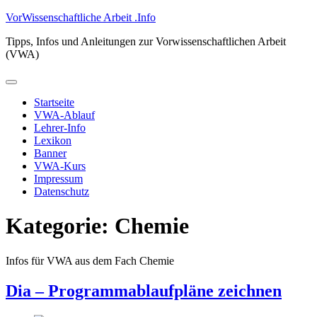
Zum
VorWissenschaftliche Arbeit .Info
Inhalt
Tipps, Infos und Anleitungen zur Vorwissenschaftlichen Arbeit
springen
(VWA)
Primäres
Menü
Startseite
VWA-Ablauf
Lehrer-Info
Lexikon
Banner
VWA-Kurs
Impressum
Datenschutz
Kategorie:
Chemie
Infos für VWA aus dem Fach Chemie
Dia – Programmablaufpläne zeichnen