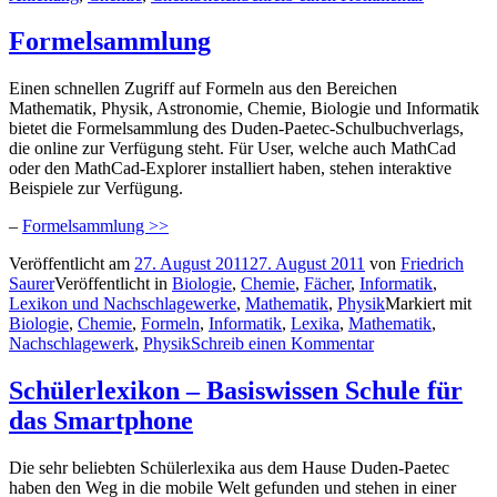
Formelsammlung
Einen schnellen Zugriff auf Formeln aus den Bereichen
Mathematik, Physik, Astronomie, Chemie, Biologie und Informatik
bietet die Formelsammlung des Duden-Paetec-Schulbuchverlags,
die online zur Verfügung steht. Für User, welche auch MathCad
oder den MathCad-Explorer installiert haben, stehen interaktive
Beispiele zur Verfügung.
–
Formelsammlung >>
Veröffentlicht am
27. August 2011
27. August 2011
von
Friedrich
Saurer
Veröffentlicht in
Biologie
,
Chemie
,
Fächer
,
Informatik
,
Lexikon und Nachschlagewerke
,
Mathematik
,
Physik
Markiert mit
Biologie
,
Chemie
,
Formeln
,
Informatik
,
Lexika
,
Mathematik
,
Nachschlagewerk
,
Physik
Schreib einen Kommentar
Schülerlexikon – Basiswissen Schule für
das Smartphone
Die sehr beliebten Schülerlexika aus dem Hause Duden-Paetec
haben den Weg in die mobile Welt gefunden und stehen in einer