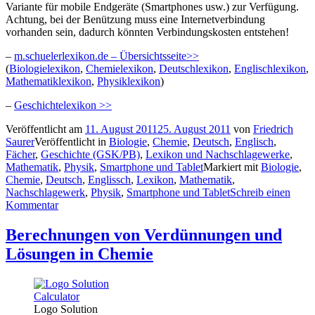
Variante für mobile Endgeräte (Smartphones usw.) zur Verfügung.
Achtung, bei der Benützung muss eine Internetverbindung
vorhanden sein, dadurch könnten Verbindungskosten entstehen!
–
m.schuelerlexikon.de – Übersichtsseite>>
(
Biologielexikon
,
Chemielexikon
,
Deutschlexikon
,
Englischlexikon
,
Mathematiklexikon
,
Physiklexikon
)
–
Geschichtelexikon >>
Veröffentlicht am
11. August 2011
25. August 2011
von
Friedrich
Saurer
Veröffentlicht in
Biologie
,
Chemie
,
Deutsch
,
Englisch
,
Fächer
,
Geschichte (GSK/PB)
,
Lexikon und Nachschlagewerke
,
Mathematik
,
Physik
,
Smartphone und Tablet
Markiert mit
Biologie
,
Chemie
,
Deutsch
,
Englissch
,
Lexikon
,
Mathematik
,
Nachschlagewerk
,
Physik
,
Smartphone und Tablet
Schreib einen
Kommentar
Berechnungen von Verdünnungen und
Lösungen in Chemie
Logo Solution