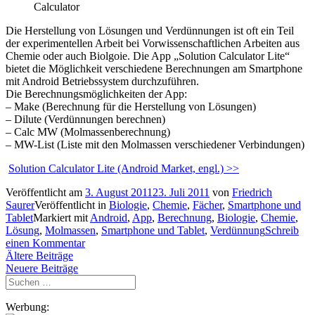
Calculator
Die Herstellung von Lösungen und Verdünnungen ist oft ein Teil
der experimentellen Arbeit bei Vorwissenschaftlichen Arbeiten aus
Chemie oder auch Biolgoie. Die App „Solution Calculator Lite“
bietet die Möglichkeit verschiedene Berechnungen am Smartphone
mit Android Betriebssystem durchzuführen.
Die Berechnungsmöglichkeiten der App:
– Make (Berechnung für die Herstellung von Lösungen)
– Dilute (Verdünnungen berechnen)
– Calc MW (Molmassenberechnung)
– MW-List (Liste mit den Molmassen verschiedener Verbindungen)
Solution Calculator Lite (Android Market, engl.) >>
Veröffentlicht am
3. August 2011
23. Juli 2011
von
Friedrich
Saurer
Veröffentlicht in
Biologie
,
Chemie
,
Fächer
,
Smartphone und
Tablet
Markiert mit
Android
,
App
,
Berechnung
,
Biologie
,
Chemie
,
Lösung
,
Molmassen
,
Smartphone und Tablet
,
Verdünnung
Schreib
einen Kommentar
Beitragsnavigation
Ältere Beiträge
Neuere Beiträge
Suchen
nach:
Werbung: