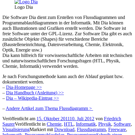
Logo Dia
Die Software Dia dient zum Erstellen von Flussdiagrammen und
Programmablaufdiagrammen in der Informatik. Mit Dia können
auch Illustrationen und Grafiken erstellt werden. Die Software ist
freie Software unter der GPL-Lizenz. Zur Software Dia gibt es auch
zusätzliche Objekte (Shapes) für verschiedene Bereiche
(Baustelleneinrichtung, Datenverarbeitung, Chemie, Elektronik,
Optik, Energie usw.)
Dia kann hilfreich für vorwissenschaftliche Arbeiten mit technischen
und naturwissenschaftlichen Forschungsfragen (HTL, Physik,
Chemie, Informatik) verwendet werden.
Je nach Forschungsmethode kann auch der Ablauf geplant bzw.
dokumentiert werden.
–
Dia-Homepage >>
–
Dia Handbuch (Anleitung) >>
–
Dia – Wikipedia-Eintrag >>
–
Andere Artikel zum Thema Flussdiagramm >
Veröffentlicht am
15. Oktober 2011
10. Juli 2012
von
Friedrich
Saurer
Veröffentlicht in
Chemie
,
HTL
,
Informatik
,
Physik
,
Software
,
Visualisierung
Markiert mit
Download
,
Flussdiagramm
,
Freeware
,
Informatik
,
Programmablaufplan
,
Programmieren
Schreib einen