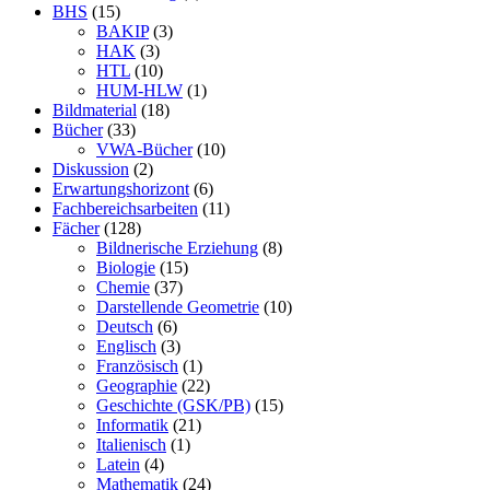
BHS
(15)
BAKIP
(3)
HAK
(3)
HTL
(10)
HUM-HLW
(1)
Bildmaterial
(18)
Bücher
(33)
VWA-Bücher
(10)
Diskussion
(2)
Erwartungshorizont
(6)
Fachbereichsarbeiten
(11)
Fächer
(128)
Bildnerische Erziehung
(8)
Biologie
(15)
Chemie
(37)
Darstellende Geometrie
(10)
Deutsch
(6)
Englisch
(3)
Französisch
(1)
Geographie
(22)
Geschichte (GSK/PB)
(15)
Informatik
(21)
Italienisch
(1)
Latein
(4)
Mathematik
(24)