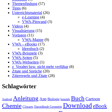
Themenfindung
(57)
Tipps
(6)
Unterrichtsmaterial
(26)
e-Learning
(4)
VWA-Pinwand
(3)
Videos
(4)
Visualisierung
(15)
Vorlagen
(11)
VWA-Mappe
(9)
VWA – eBooks
(17)
Ideenbuch
(2)
VWA-Beispiele
(3)
VWA-Seiten
(5)
VWA-Webseiten
(1)
z_Veraltet bzw. nicht mehr verfübar
(8)
Zitate und Sprüche
(20)
Zitierregeln und Zitate
(28)
Schlagwörter
Anleitung
Buch
Cartoon
App
Biologie
bmukk
Android
Download
Chemie
eBook
Cliparts
Darstellende Geometrie