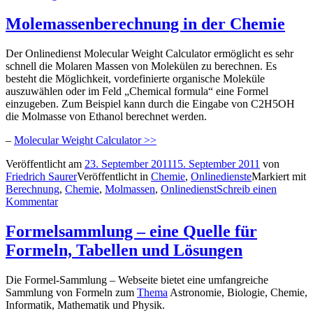
Molemassenberechnung in der Chemie
Der Onlinedienst Molecular Weight Calculator ermöglicht es sehr
schnell die Molaren Massen von Molekülen zu berechnen. Es
besteht die Möglichkeit, vordefinierte organische Moleküle
auszuwählen oder im Feld „Chemical formula“ eine Formel
einzugeben. Zum Beispiel kann durch die Eingabe von C2H5OH
die Molmasse von Ethanol berechnet werden.
–
Molecular Weight Calculator >>
Veröffentlicht am
23. September 2011
15. September 2011
von
Friedrich Saurer
Veröffentlicht in
Chemie
,
Onlinedienste
Markiert mit
Berechnung
,
Chemie
,
Molmassen
,
Onlinedienst
Schreib einen
Kommentar
Formelsammlung – eine Quelle für
Formeln, Tabellen und Lösungen
Die Formel-Sammlung – Webseite bietet eine umfangreiche
Sammlung von Formeln zum
Thema
Astronomie, Biologie, Chemie,
Informatik, Mathematik und Physik.