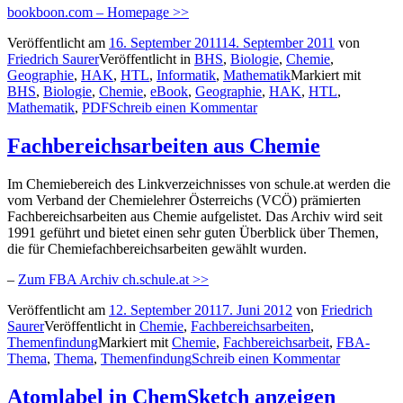
bookboon.com – Homepage >>
Veröffentlicht am
16. September 2011
14. September 2011
von
Friedrich Saurer
Veröffentlicht in
BHS
,
Biologie
,
Chemie
,
Geographie
,
HAK
,
HTL
,
Informatik
,
Mathematik
Markiert mit
BHS
,
Biologie
,
Chemie
,
eBook
,
Geographie
,
HAK
,
HTL
,
Mathematik
,
PDF
Schreib einen Kommentar
Fachbereichsarbeiten aus Chemie
Im Chemiebereich des Linkverzeichnisses von schule.at werden die
vom Verband der Chemielehrer Österreichs (VCÖ) prämierten
Fachbereichsarbeiten aus Chemie aufgelistet. Das Archiv wird seit
1991 geführt und bietet einen sehr guten Überblick über Themen,
die für Chemiefachbereichsarbeiten gewählt wurden.
–
Zum FBA Archiv ch.schule.at >>
Veröffentlicht am
12. September 2011
7. Juni 2012
von
Friedrich
Saurer
Veröffentlicht in
Chemie
,
Fachbereichsarbeiten
,
Themenfindung
Markiert mit
Chemie
,
Fachbereichsarbeit
,
FBA-
Thema
,
Thema
,
Themenfindung
Schreib einen Kommentar
Atomlabel in ChemSketch anzeigen