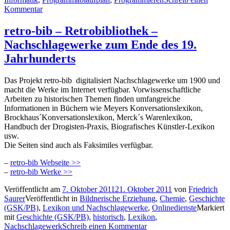
Kommentar
retro-bib – Retrobibliothek –
Nachschlagewerke zum Ende des 19.
Jahrhunderts
Das Projekt retro-bib digitalisiert Nachschlagewerke um 1900 und
macht die Werke im Internet verfügbar. Vorwissenschaftliche
Arbeiten zu historischen Themen finden umfangreiche
Informationen in Büchern wie Meyers Konversationslexikon,
Brockhaus´Konversationslexikon, Merck´s Warenlexikon,
Handbuch der Drogisten-Praxis, Biografisches Künstler-Lexikon
usw.
Die Seiten sind auch als Faksimiles verfügbar.
–
retro-bib Webseite >>
–
retro-bib Werke >>
Veröffentlicht am
7. Oktober 2011
21. Oktober 2011
von
Friedrich
Saurer
Veröffentlicht in
Bildnerische Erziehung
,
Chemie
,
Geschichte
(GSK/PB)
,
Lexikon und Nachschlagewerke
,
Onlinedienste
Markiert
mit
Geschichte (GSK/PB)
,
historisch
,
Lexikon
,
Nachschlagewerk
Schreib einen Kommentar