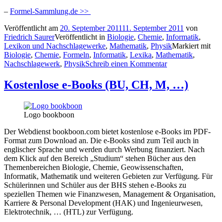
–
Formel-Sammlung.de >>
Veröffentlicht am
20. September 2011
11. September 2011
von
Friedrich Saurer
Veröffentlicht in
Biologie
,
Chemie
,
Informatik
,
Lexikon und Nachschlagewerke
,
Mathematik
,
Physik
Markiert mit
Biologie
,
Chemie
,
Formeln
,
Informatik
,
Lexika
,
Mathematik
,
Nachschlagewerk
,
Physik
Schreib einen Kommentar
Kostenlose e-Books (BU, CH, M, …)
Logo bookboon
Der Webdienst bookboon.com bietet kostenlose e-Books im PDF-
Format zum Download an. Die e-Books sind zum Teil auch in
englischer Sprache und werden durch Werbung finanziert. Nach
dem Klick auf den Bereich „Studium“ stehen Bücher aus den
Themenbereichen Biologie, Chemie, Geowissenschaften,
Informatik, Mathematik und weiteren Gebieten zur Verfügung. Für
Schülerinnen und Schüler aus der BHS stehen e-Books zu
speziellen Themen wie Finanzwesen, Management & Organisation,
Karriere & Personal Development (HAK) und Ingenieurwesen,
Elektrotechnik, … (HTL) zur Verfügung.