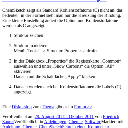
ChemSketch zeigt als Standard Kohlenstoffatome (C) nicht an, das
bedeutet, in der Formel sieht man nur die Kreuzung der Bindung.
Eine kleine Einstellung ändert die Option und Kohlenstoffatome
werden als C angezeigt.
Struktur zeichen
Struktur markieren
Menü „Tools“ => Structure Properties aufrufen
In der Dialogbox „Properties“ die Registerkarte „Common“
auswählen und unter „Show Carbons“ die Option „All“
aktivieren
Danach auf die Schaltfläche „Apply“ klicken
Danach werden auch bei Kohlenstoffatomen die Labels (C)
angezeigt.
Eine
Diskussion
zum
Thema
gibt es im
Forum >>
Veröffentlicht am
29. August 2011
5. Oktober 2011
von
Friedrich
Saurer
Veröffentlicht in
Anleitungen
,
Chemie
,
Software
Markiert mit
Anleitung
,
Chemie
,
ChemSketch
Schreib einen Kommentar